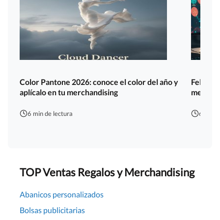
Color Pantone 2026: conoce el color del año y
Felicita
aplícalo en tu merchandising
merchan
6 min de lectura
6 min d
TOP Ventas Regalos y Merchandising
Abanicos personalizados
Bolsas publicitarias