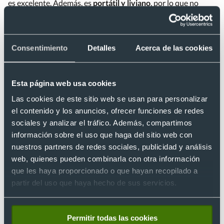
es excelente. Además, es
portátil y liviano
, por lo que no
tendrás problema en llevarlo contigo a donde vayas y
tampoco tendrás que pagar por aparcarlo.
Consentimiento
Detalles
Acerca de las cookies
Artículo escrito por
Esta página web usa cookies
Las cookies de este sitio web se usan para personalizar
el contenido y los anuncios, ofrecer funciones de redes
sociales y analizar el tráfico. Además, compartimos
información sobre el uso que haga del sitio web con
nuestros partners de redes sociales, publicidad y análisis
Codés
web, quienes pueden combinarla con otra información
que les haya proporcionado o que hayan recopilado a
Mi nombre es Codés (lo sé, nombre peculiar donde los haya),
partir del uso que haya hecho de sus servicios.
soy publicista de formación y copywriter de profesión.
En esta etapa laboral he tenido la suerte de dar con Grupo
Billingham, una de las empresas de referencia en el sector de
Permitir todas las cookies