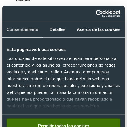
La impresión DTF es una opción ideal para asegurar que cada
camiseta sea de alta calidad. Con esta tecnología, ofrecemos
a nuestros clientes camisetas que no solo lucen increíbles,
Consentimiento
Detalles
Acerca de las cookies
sino que son duradera.
Esta página web usa cookies
Las cookies de este sitio web se usan para personalizar
el contenido y los anuncios, ofrecer funciones de redes
sociales y analizar el tráfico. Además, compartimos
información sobre el uso que haga del sitio web con
nuestros partners de redes sociales, publicidad y análisis
web, quienes pueden combinarla con otra información
que les haya proporcionado o que hayan recopilado a
partir del uso que haya hecho de sus servicios.
Permitir todas las cookies