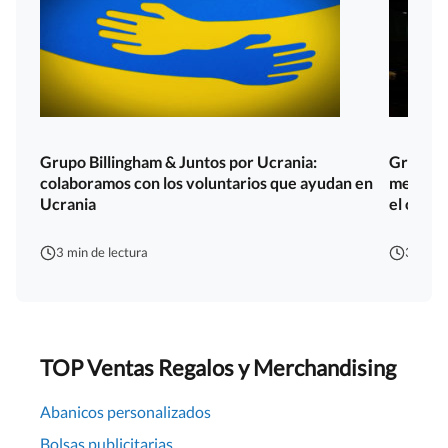
Grupo Billingham & Juntos por Ucrania:
Grupo B
colaboramos con los voluntarios que ayudan en
merchan
Ucrania
el orga
3 min de lectura
3 min d
TOP Ventas Regalos y Merchandising
Abanicos personalizados
Bolsas publicitarias