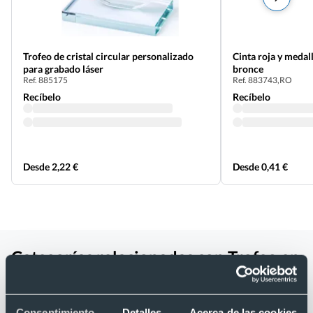
Trofeo de cristal circular personalizado
Cinta roja y medall
para grabado láser
bronce
Ref. 885175
Ref. 883743,RO
Recíbelo
Recíbelo
Desde 2,22 €
Desde 0,41 €
Categorías relacionadas con Trofeo en
placa de aluminio reciclado con base
madera personalizado
Consentimiento
Detalles
Acerca de las cookies