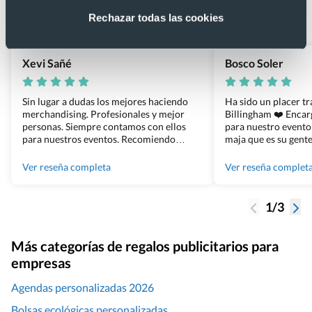
Basado en 1440 reseñas de Google >
Rechazar todas las cookies
Xevi Sañé
Bosco Soler
Sin lugar a dudas los mejores haciendo
Ha sido un placer t
merchandising. Profesionales y mejor
Billingham ❤️ Enca
personas. Siempre contamos con ellos
para nuestro evento
para nuestros eventos. Recomiendo
maja que es su gente
Grupo Billingham sin dudar!
los productos cuand
100% recomendado
Ver reseña completa
Ver reseña complet
1/3
Más categorías de regalos publicitarios para
empresas
Agendas personalizadas 2026
Bolsas ecológicas personalizadas