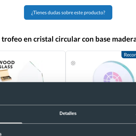
¿Tienes dudas sobre este producto?
 trofeo en cristal circular con base mader
Reco
Detalles
Trofeo de cristal circular personal
para grabado láser
onalizada de cristal con base de
Ref. 885175
s
tural