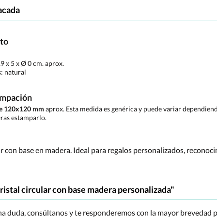
acada
cto
9 x 5 x Ø 0 cm. aprox.
s:
natural
ampación
 de 120x120 mm
aprox. Esta medida es genérica y puede variar dependiendo
ras estamparlo.
lar con base en madera. Ideal para regalos personalizados, recono
ristal circular con base madera personalizada"
una duda, consúltanos y te responderemos con la mayor brevedad p