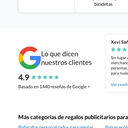
bicicletas
Xevi Sa
Lo que dicen
Sin lugar
nuestros clientes
merchandi
personas.
para nues
4.9
Grupo Bil
Ver rese
Basado en 1440 reseñas de Google >
Más categorías de regalos publicitarios pa
Boligrafos personalizados para regalar
Bolsas ecol