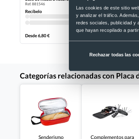
Ref. 881546
Ref. 881547
Las cookies de este sitio we
Recíbelo
Recíbelo
y analizar el tráfico. Ademá
redes sociales, publicidad y
que hayan recopilado a parti
Desde 6,80 €
Desde 9,53
Rechazar todas las co
Categorías relacionadas con Placa d
Senderismo
Complementos para