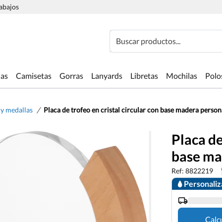
rabajos
Buscar productos...
las
Camisetas
Gorras
Lanyards
Libretas
Mochilas
Polo
/
 y medallas
Placa de trofeo en cristal circular con base madera person
Placa de
base ma
Ref: 8822219
Personali
Calc