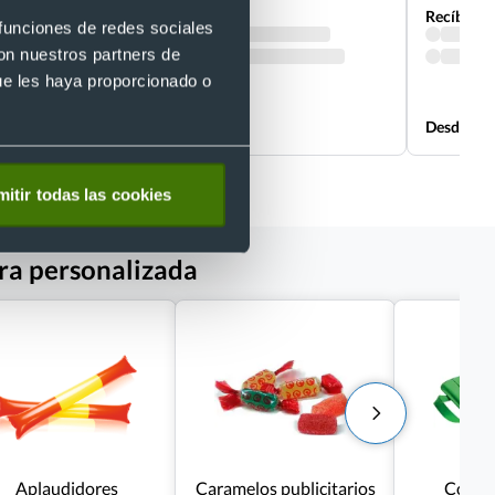
Recíbelo
Recíbelo
 funciones de redes sociales
con nuestros partners de
ue les haya proporcionado o
Desde 0,41 €
Desde 0,4
itir todas las cookies
era personalizada
Aplaudidores
Caramelos publicitarios
Cojine