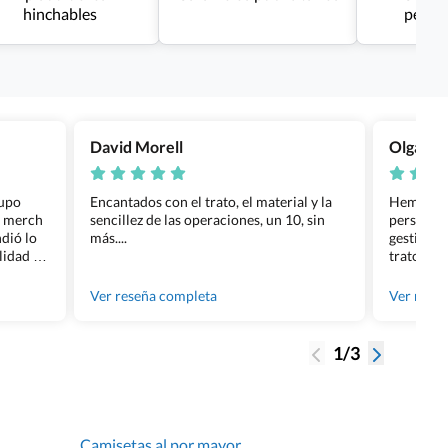
hinchables
perso
David Morell
Olga Na
rupo
Encantados con el trato, el material y la
Hemos rea
l merch
sencillez de las operaciones, un 10, sin
personali
dió lo
más....
gestión ha
lidad de
trato per
os.
quedara p
gente tan
Ver reseña completa
Ver rese
1/3
Camisetas al por mayor