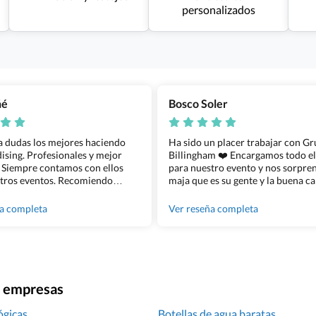
personalizados
ñé
Bosco Soler
 a dudas los mejores haciendo
Ha sido un placer trabajar con G
sing. Profesionales y mejor
Billingham ❤️ Encargamos todo e
 Siempre contamos con ellos
para nuestro evento y nos sorpren
tros eventos. Recomiendo
maja que es su gente y la buena ca
lingham sin dudar!
los productos cuando los recibim
100% recomendado!!
ña completa
Ver reseña completa
ra empresas
ógicas
Botellas de agua baratas