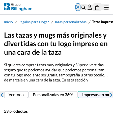
/
/
/
Inicio
Regalos para Hogar
Tazas personalizadas
Tazas impresa
Las tazas y mugs más originales y
divertidas con tu logo impreso en
una cara de la taza
Si quieres comprar tazas muy originales y Súper divertidas
seguro que te podemos ayudar que podemos personalizar
con tu logo mediante serigrafía, tampografía u otras tecnicas
de marcaje en una cara de la taza. En esta sección
encontrarás la selección de tazas más originales y baratas de
nuestro catálogo y si no la encuentras ten en cuenta que
Ver todo
Personalizadas en 360º
Impresas en medi
como fabricantes podemos hacer muchas cosas a medida,
para el
merchandising
de tu empresa o marca, cualquier duda
no dudes en contactarnos será un placer ayudarte.
53 productos