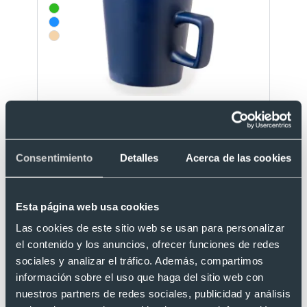
Taza de cerámica mate personalizada por 1 cara
(300 ml)
Ref. 8820517
Recíbelo
Consentimiento
Detalles
Acerca de las cookies
Esta página web usa cookies
Desde 1,02 €
Las cookies de este sitio web se usan para personalizar
el contenido y los anuncios, ofrecer funciones de redes
sociales y analizar el tráfico. Además, compartimos
información sobre el uso que haga del sitio web con
nuestros partners de redes sociales, publicidad y análisis