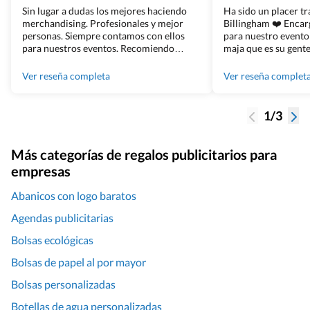
Sin lugar a dudas los mejores haciendo
Ha sido un placer t
merchandising. Profesionales y mejor
Billingham ❤️ Enca
personas. Siempre contamos con ellos
para nuestro evento
para nuestros eventos. Recomiendo
maja que es su gente
Grupo Billingham sin dudar!
los productos cuand
100% recomendado
Ver reseña completa
Ver reseña complet
1/3
Más categorías de regalos publicitarios para
empresas
Abanicos con logo baratos
Agendas publicitarias
Bolsas ecológicas
Bolsas de papel al por mayor
Bolsas personalizadas
Botellas de agua personalizadas