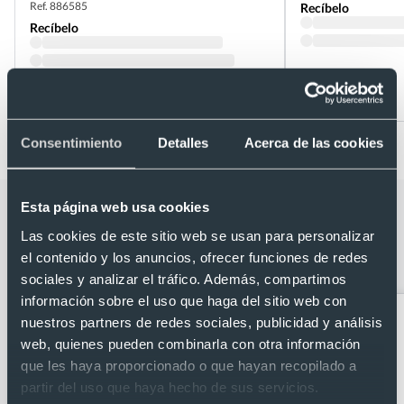
Ref. 886585
Recíbelo
Recíbelo
Desde 1,53 €
Desde 1,90 €
Consentimiento
Detalles
Acerca de las cookies
Esta página web usa cookies
Categorías relacionadas con Taza de
Las cookies de este sitio web se usan para personalizar
acero inox reciclado y asa mosquetón
el contenido y los anuncios, ofrecer funciones de redes
personalizable por 1 cara (300 ml)
sociales y analizar el tráfico. Además, compartimos
información sobre el uso que haga del sitio web con
nuestros partners de redes sociales, publicidad y análisis
web, quienes pueden combinarla con otra información
que les haya proporcionado o que hayan recopilado a
partir del uso que haya hecho de sus servicios.