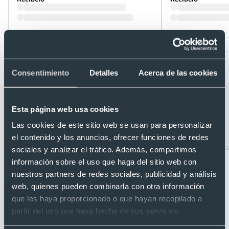
Desde 5,13 €
Desde 5,36 €
Consentimiento
Detalles
Acerca de las cookies
Categorías relacionadas con Tarjetero
Esta página web usa cookies
bicolor RPET personalizado con
Las cookies de este sitio web se usan para personalizar
bolígrafo y llavero
el contenido y los anuncios, ofrecer funciones de redes
sociales y analizar el tráfico. Además, compartimos
información sobre el uso que haga del sitio web con
nuestros partners de redes sociales, publicidad y análisis
web, quienes pueden combinarla con otra información
que les haya proporcionado o que hayan recopilado a
partir del uso que haya hecho de sus servicios.