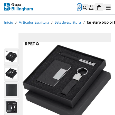
/
/
/
Inicio
Artículos Escritura
Sets de escritura
Tarjetero bicolor