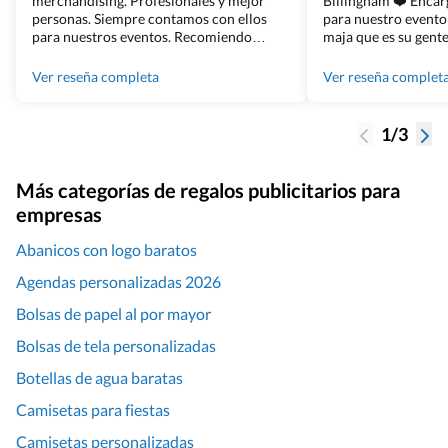
merchandising. Profesionales y mejor
Billingham ❤️ Enca
personas. Siempre contamos con ellos
para nuestro evento
para nuestros eventos. Recomiendo
maja que es su gente
Grupo Billingham sin dudar!
los productos cuand
100% recomendado
Ver reseña completa
Ver reseña complet
1/3
Más categorías de regalos publicitarios para
empresas
Abanicos con logo baratos
Agendas personalizadas 2026
Bolsas de papel al por mayor
Bolsas de tela personalizadas
Botellas de agua baratas
Camisetas para fiestas
Camisetas personalizadas