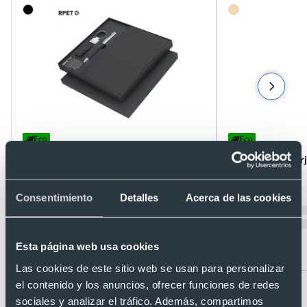
Eco
Eco
Set RPET bloc de notas en negro con
Set bolígrafo y ta
bolígrafo y llavero personalizados
bambú y metal
Ref. 8821737
Ref. 8820667
Consentimiento
Detalles
Acerca de las cookies
Recíbelo
Recíbelo
Esta página web usa cookies
Desde 5,13 €
Desde 2,38 €
Las cookies de este sitio web se usan para personalizar
el contenido y los anuncios, ofrecer funciones de redes
sociales y analizar el tráfico. Además, compartimos