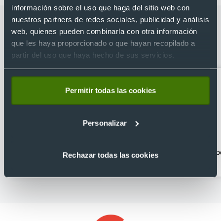
información sobre el uso que haga del sitio web con
nuestros partners de redes sociales, publicidad y análisis
Categorías relacionadas con Set de
web, quienes pueden combinarla con otra información
bolígrafo y llavero de RPET y detalles
que les haya proporcionado o que hayan recopilado a
metálicos
partir del uso que haya hecho de sus servicios.
Permitir todas las cookies
Personalizar
Bolígrafos clásicos
Bolígrafos con caja
b
Rechazar todas las cookies