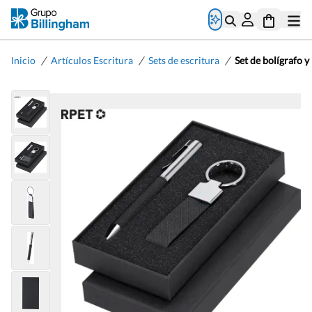
/
/
/
Inicio
Artículos Escritura
Sets de escritura
Set de bolígrafo y