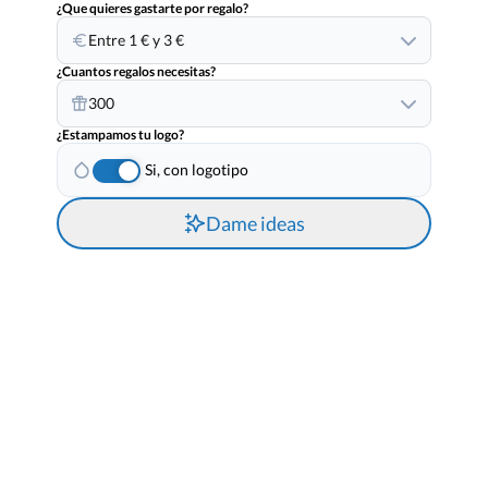
¿Que quieres gastarte por regalo?
Entre 1 € y 3 €
¿Cuantos regalos necesitas?
300
¿Estampamos tu logo?
Si, con logotipo
Dame ideas