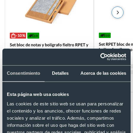
Eco
- 10 %
Eco
Set RPET bloc de 
Set bloc de notas y bolígrafo fieltro RPET y
bolígrafo y llaver
aluminio reciclado personalizado
Ref. 8821737
Ref. 8821062
Recíbelo
Recíbelo
Consentimiento
Detalles
Acerca de las cookies
Desde 2,14 €
Desde 5,13 €
Esta página web usa cookies
Las cookies de este sitio web se usan para personalizar
el contenido y los anuncios, ofrecer funciones de redes
sociales y analizar el tráfico. Además, compartimos
Categorías relacionadas con Estuche
información sobre el uso que haga del sitio web con
eco personalizado de caña de trigo y
nuestros partners de redes sociales, publicidad y análisis