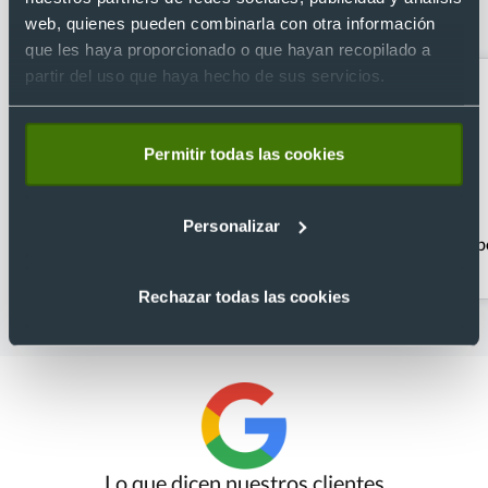
set de escritura de 5 piezas
web, quienes pueden combinarla con otra información
que les haya proporcionado o que hayan recopilado a
partir del uso que haya hecho de sus servicios.
Permitir todas las cookies
Personalizar
Bolígrafos clásicos
Bolígrafos con estuche
b
Rechazar todas las cookies
Lo que dicen nuestros clientes