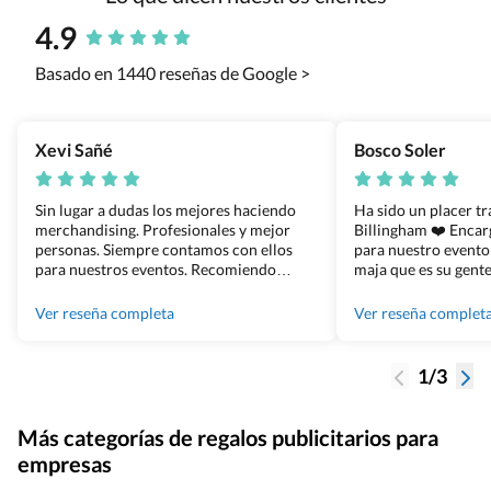
4.9
Basado en 1440 reseñas de Google >
Xevi Sañé
Bosco Soler
Sin lugar a dudas los mejores haciendo
Ha sido un placer t
merchandising. Profesionales y mejor
Billingham ❤️ Enca
personas. Siempre contamos con ellos
para nuestro evento
para nuestros eventos. Recomiendo
maja que es su gente
Grupo Billingham sin dudar!
los productos cuand
100% recomendado
Ver reseña completa
Ver reseña complet
1/3
Más categorías de regalos publicitarios para
empresas