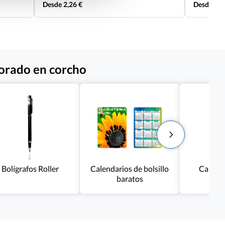
Desde 2,26 €
Desde 3,0
borado en corcho
Bolígrafos Roller
Calendarios de bolsillo
Calend
baratos
n