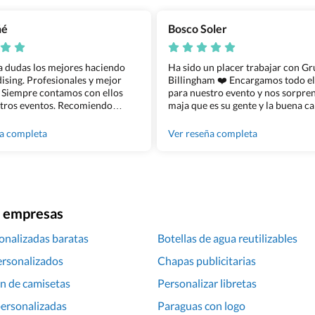
ñé
Bosco Soler
 a dudas los mejores haciendo
Ha sido un placer trabajar con G
sing. Profesionales y mejor
Billingham ❤️ Encargamos todo e
 Siempre contamos con ellos
para nuestro evento y nos sorpren
tros eventos. Recomiendo
maja que es su gente y la buena ca
lingham sin dudar!
los productos cuando los recibim
100% recomendado!!
ña completa
Ver reseña completa
ra empresas
onalizadas baratas
Botellas de agua reutilizables
ersonalizados
Chapas publicitarias
n de camisetas
Personalizar libretas
personalizadas
Paraguas con logo