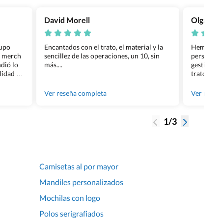
David Morell
Olga Na
rupo
Encantados con el trato, el material y la
Hemos rea
l merch
sencillez de las operaciones, un 10, sin
personali
dió lo
más....
gestión ha
lidad de
trato per
os.
quedara p
gente tan
Ver reseña completa
Ver rese
1/3
Camisetas al por mayor
Mandiles personalizados
Mochilas con logo
Polos serigrafiados