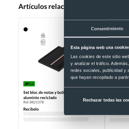
Artículos relacionados con Set de 
Consentimiento
Esta página web usa cookie
Las cookies de este sitio we
y analizar el tráfico. Ademá
redes sociales, publicidad y
que hayan recopilado a parti
Eco
- 10 %
Set bloc de notas y bolígrafo negro de PU y
Set bloc de
aluminio reciclado
aluminio r
Rechazar todas las co
Ref. 8821378
Ref. 882106
Recíbelo
Recíbelo