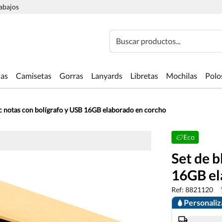
rabajos
Buscar productos...
las
Camisetas
Gorras
Lanyards
Libretas
Mochilas
Polo
oc notas con bolígrafo y USB 16GB elaborado en corcho
Eco
Set de b
16GB el
Ref: 8821120
Personali