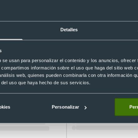
bloc notas con bolígrafo y USB 16GB elabo
Detalles
s
b se usan para personalizar el contenido y los anuncios, ofrecer
s, compartimos información sobre el uso que haga del sitio web 
 análisis web, quienes pueden combinarla con otra información q
r del uso que haya hecho de sus servicios.
Eco
Eco
Set RPET bloc de notas en negro c
 notas y bolígrafo fieltro RPET y
bolígrafo y llavero personalizados
eciclado personalizado
okies
Personalizar
Perm
Ref. 8821737
2
Recíbelo