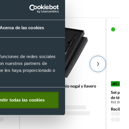
rado en corcho
Acerca de las cookies
 funciones de redes sociales
con nuestros partners de
ue les haya proporcionado o
Eco
Set bolígrafo en aluminio nogal y llavero
nogal
on
Set person
Ref. 8822202
de té 24 x
itir todas las cookies
Ref. 88219
Recíbelo
Recíbelo