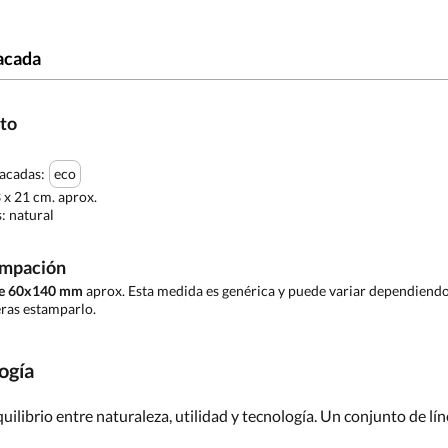
acada
cto
tacadas:
eco
3 x 21 cm. aprox.
s:
natural
ampación
 de 60x140 mm
aprox. Esta medida es genérica y puede variar dependiendo 
ras estamparlo.
ogía
uilibrio entre naturaleza, utilidad y tecnología. Un conjunto de lí