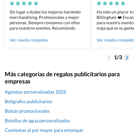
Sin lugar a dudas los mejores haciendo
Ha sido un placer t
merchandising. Profesionales y mejor
Billingham ❤️ Enca
personas. Siempre contamos con ellos
para nuestro evento
para nuestros eventos. Recomiendo
maja que es su gente
Grupo Billingham sin dudar!
los productos cuand
100% recomendado
Ver reseña completa
Ver reseña complet
1/3
Más categorías de regalos publicitarios para
empresas
Agendas personalizadas 2026
Bolígrafos publicitarios
Bolsas promocionales
Botellas de agua personalizadas
Camisetas al por mayor para estampar