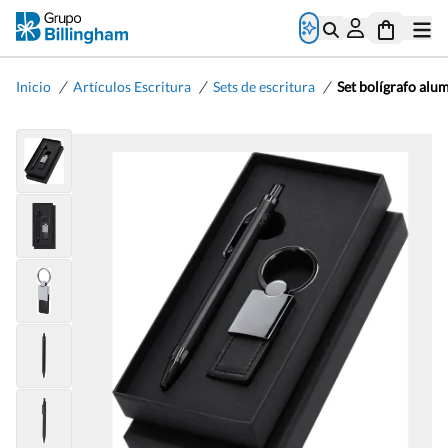
/
/
/
Inicio
Artículos Escritura
Sets de escritura
Set bolígrafo alum