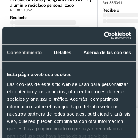
Ref. 885041
aluminio reciclado personalizado
Recíbelo
Ref. 8821062
Recíbelo
Desde 2,14 €
Desde 2,60 €
Consentimiento
Detalles
Acerca de las cookies
Esta página web usa cookies
Categorías relacionadas con Set
Las cookies de este sitio web se usan para personalizar
bolígrafo aluminio reciclado tinta azul
el contenido y los anuncios, ofrecer funciones de redes
con llavero metal y PU
sociales y analizar el tráfico. Además, compartimos
información sobre el uso que haga del sitio web con
nuestros partners de redes sociales, publicidad y análisis
web, quienes pueden combinarla con otra información
que les haya proporcionado o que hayan recopilado a
partir del uso que haya hecho de sus servicios.