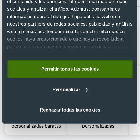
el contenido y los anuncios, ofrecer funciones de redes
sociales y analizar el tráfico. Además, compartimos
información sobre el uso que haga del sitio web con
nuestros partners de redes sociales, publicidad y análisis
web, quienes pueden combinarla con otra información
Categorías relacionadas con Sudadera
que les haya proporcionado o que hayan recopilado a
partir del uso que haya hecho de sus servicios.
con capucha cremallera entera steal
Valento 320
Permitir todas las cookies
Personalizar
Rechazar todas las cookies
Camisetas
Camisetas técnicas
personalizadas baratas
personalizadas