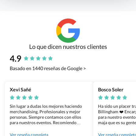
Lo que dicen nuestros clientes
4.9
Basado en 1440 reseñas de Google >
Xevi Sañé
Bosco Soler
Sin lugar a dudas los mejores haciendo
Ha sido un placer t
merchandising. Profesionales y mejor
Billingham ❤️ Enca
personas. Siempre contamos con ellos
para nuestro evento
para nuestros eventos. Recomiendo
maja que es su gente
Grupo Billingham sin dudar!
los productos cuand
100% recomendado
Ver reseña completa
Ver reseña complet