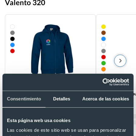
Valento 320
+3
- 5 %
Unisex
Unisex
Sudadera con capucha y cremallera entera
Sudadera con capu
Consentimiento
Detalles
Acerca de las cookies
ride Valento 320
270
Ref. V3027
Ref. 290.09
Recíbelo
Recíbelo
Esta página web usa cookies
Las cookies de este sitio web se usan para personalizar
Desde 9,40 €
Desde 10,03 €