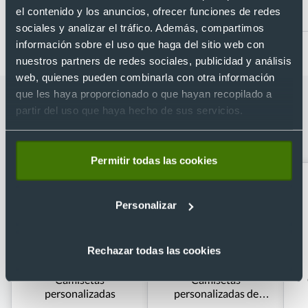
el contenido y los anuncios, ofrecer funciones de redes
Desde 10,16 €
Desde 7,25 €
sociales y analizar el tráfico. Además, compartimos
información sobre el uso que haga del sitio web con
nuestros partners de redes sociales, publicidad y análisis
web, quienes pueden combinarla con otra información
que les haya proporcionado o que hayan recopilado a
Categorías relacionadas con Sudadera
partir del uso que haya hecho de sus servicios.
con capucha de niño Fruit Of The
Loom 280
Permitir todas las cookies
Personalizar
Rechazar todas las cookies
Camisetas
Camisetas
personalizadas
personalizadas de
deporte