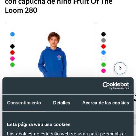
con capucha de niño Fruit Of The
Loom 280
Sudadera con capucha de niño sweat B&C
Sudadera con capu
280
tejido de niño Urb
Consentimiento
Detalles
Acerca de las cookies
Ref. 278.42
Ref. H1067N
Recíbelo
Recíbelo
Esta página web usa cookies
Las cookies de este sitio web se usan para personalizar