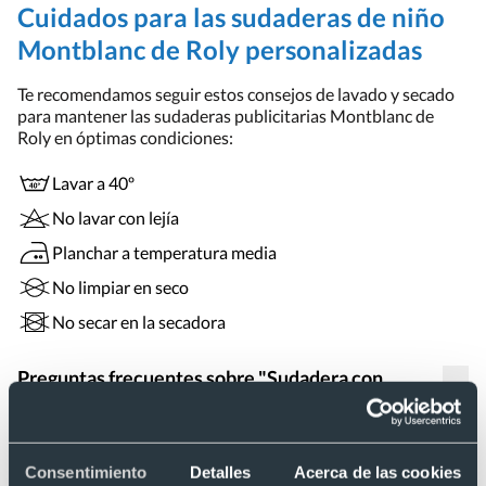
Cuidados para las sudaderas de niño
Montblanc de Roly personalizadas
Te recomendamos seguir estos consejos de lavado y secado
para mantener las sudaderas publicitarias Montblanc de
Roly en óptimas condiciones:
Lavar a 40º
No lavar con lejía
Planchar a temperatura media
No limpiar en seco
No secar en la secadora
Preguntas frecuentes sobre "Sudadera con
capucha con detalle canalé de niño Montblanc
Roly 280"
Consentimiento
Detalles
Acerca de las cookies
Este producto todavía no tiene preguntas. Si tienes alguna