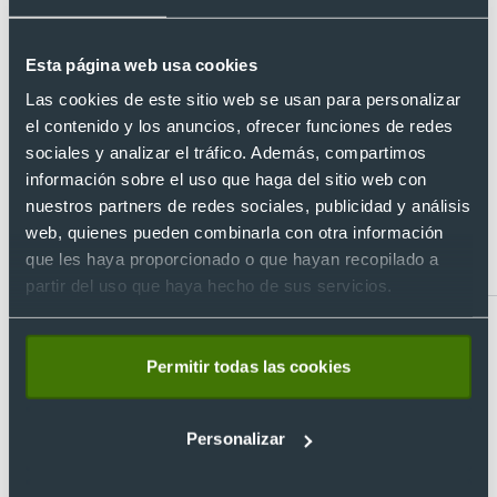
duda, consúltanos y te responderemos con la mayor
brevedad posible.
Esta página web usa cookies
¿Tienes dudas sobre este producto?
Las cookies de este sitio web se usan para personalizar
el contenido y los anuncios, ofrecer funciones de redes
sociales y analizar el tráfico. Además, compartimos
Artículos relacionados con Sudadera
información sobre el uso que haga del sitio web con
nuestros partners de redes sociales, publicidad y análisis
con capucha con detalle canalé de
web, quienes pueden combinarla con otra información
niño Montblanc Roly 280
que les haya proporcionado o que hayan recopilado a
partir del uso que haya hecho de sus servicios.
Permitir todas las cookies
Personalizar