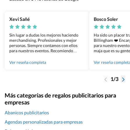
Xevi Sañé
Bosco Soler
Sin lugar a dudas los mejores haciendo
Ha sido un placer t
merchandising. Profesionales y mejor
Billingham ❤️ Enca
personas. Siempre contamos con ellos
para nuestro evento
para nuestros eventos. Recomiendo
maja que es su gente
Grupo Billingham sin dudar!
los productos cuand
100% recomendado
Ver reseña completa
Ver reseña complet
1/3
Más categorías de regalos publicitarios para
empresas
Abanicos publicitarios
Agendas personalizadas para empresas