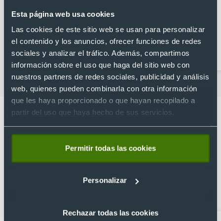
Esta página web usa cookies
Las cookies de este sitio web se usan para personalizar
el contenido y los anuncios, ofrecer funciones de redes
Abridores
Artículos para la cocina
sociales y analizar el tráfico. Además, compartimos
personalizados
información sobre el uso que haga del sitio web con
nuestros partners de redes sociales, publicidad y análisis
web, quienes pueden combinarla con otra información
que les haya proporcionado o que hayan recopilado a
partir del uso que haya hecho de sus servicios.
Permitir todas las cookies
Lo que dicen nuestros clientes
4.9
Personalizar
Basado en 1440 reseñas de Google >
Rechazar todas las cookies