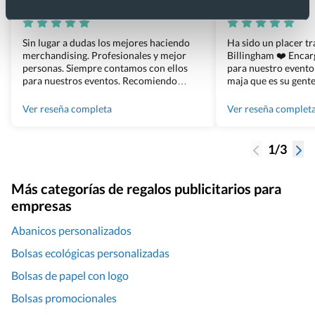
Xevi Sañé
Bosco Soler
Sin lugar a dudas los mejores haciendo
Ha sido un placer t
merchandising. Profesionales y mejor
Billingham ❤️ Enca
personas. Siempre contamos con ellos
para nuestro evento
para nuestros eventos. Recomiendo
maja que es su gente
Grupo Billingham sin dudar!
los productos cuand
100% recomendado
Ver reseña completa
Ver reseña complet
1/3
Más categorías de regalos publicitarios para
empresas
Abanicos personalizados
Bolsas ecológicas personalizadas
Bolsas de papel con logo
Bolsas promocionales