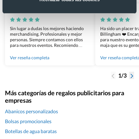
Xevi Sañé
Bosco Soler
Sin lugar a dudas los mejores haciendo
Ha sido un placer t
merchandising. Profesionales y mejor
Billingham ❤️ Enca
personas. Siempre contamos con ellos
para nuestro evento
para nuestros eventos. Recomiendo
maja que es su gente
Grupo Billingham sin dudar!
los productos cuand
100% recomendado
Ver reseña completa
Ver reseña complet
1/3
Más categorías de regalos publicitarios para
empresas
Abanicos personalizados
Bolsas promocionales
Botellas de agua baratas