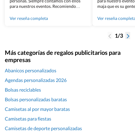
personas. Siempre contamos con ellos
para nuestro evento
para nuestros eventos. Recomiendo
maja que es su gente
Grupo Billingham sin dudar!
los productos cuand
100% recomendado
Ver reseña completa
Ver reseña complet
1/3
Más categorías de regalos publicitarios para
empresas
Abanicos personalizados
Agendas personalizadas 2026
Bolsas reciclables
Bolsas personalizadas baratas
Camisetas al por mayor baratas
Camisetas para fiestas
Camisetas de deporte personalizadas