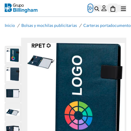
/
/
Inicio
Bolsas y mochilas publicitarias
Carteras portadocumento