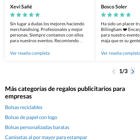
Xevi Sañé
Bosco Soler
Sin lugar a dudas los mejores haciendo
Ha sido un placer t
merchandising. Profesionales y mejor
Billingham ❤️ Enca
personas. Siempre contamos con ellos
para nuestro evento
para nuestros eventos. Recomiendo
maja que es su gente
Grupo Billingham sin dudar!
los productos cuand
100% recomendado
Ver reseña completa
Ver reseña complet
1/3
Más categorías de regalos publicitarios para
empresas
Bolsas reciclables
Bolsas de papel con logo
Bolsas personalizadas baratas
Camisetas al por mayor para estampar