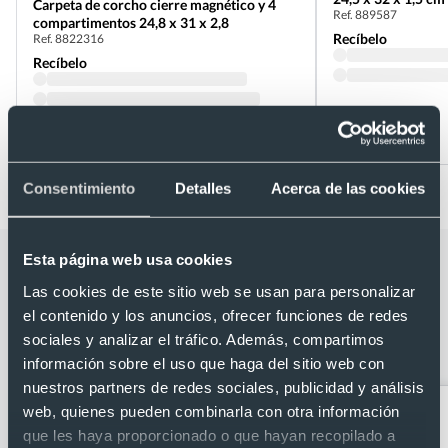
Carpeta de corcho cierre magnético y 4
Ref. 889587
compartimentos 24,8 x 31 x 2,8
Recíbelo
Ref. 8822316
Recíbelo
Desde 4,66 €
Desde 5,32 €
Consentimiento
Detalles
Acerca de las cookies
Esta página web usa cookies
Categorías relacionadas con Carpeta
Las cookies de este sitio web se usan para personalizar
RPET 600D con bloc y
el contenido y los anuncios, ofrecer funciones de redes
compartimentos interiores 23,5 x 31 x
sociales y analizar el tráfico. Además, compartimos
2 cm
información sobre el uso que haga del sitio web con
nuestros partners de redes sociales, publicidad y análisis
web, quienes pueden combinarla con otra información
que les haya proporcionado o que hayan recopilado a