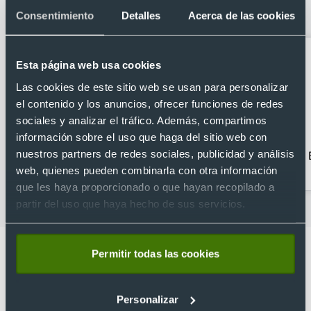
36 x 25 x 2,2 cm
Consentimiento
Detalles
Acerca de las cookies
Esta página web usa cookies
Las cookies de este sitio web se usan para personalizar
el contenido y los anuncios, ofrecer funciones de redes
sociales y analizar el tráfico. Además, compartimos
información sobre el uso que haga del sitio web con
nuestros partners de redes sociales, publicidad y análisis
Accesorios de viaje
Bandoleras
personalizadas
web, quienes pueden combinarla con otra información
que les haya proporcionado o que hayan recopilado a
partir del uso que haya hecho de sus servicios.
Permitir todas las cookies
Personalizar
Lo que dicen nuestros clientes