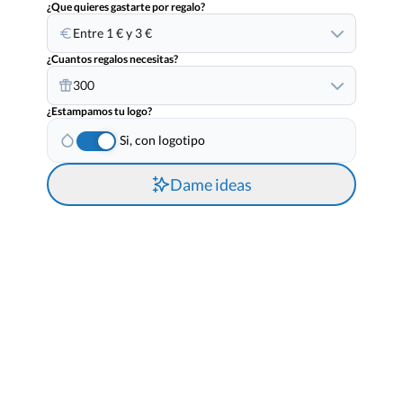
¿Que quieres gastarte por regalo?
Entre 1 € y 3 €
¿Cuantos regalos necesitas?
300
¿Estampamos tu logo?
Si, con logotipo
Dame ideas