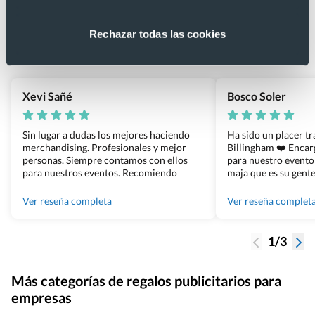
4.9
Rechazar todas las cookies
Basado en 1440 reseñas de Google >
Xevi Sañé
Bosco Soler
Sin lugar a dudas los mejores haciendo
Ha sido un placer t
merchandising. Profesionales y mejor
Billingham ❤️ Enca
personas. Siempre contamos con ellos
para nuestro evento
para nuestros eventos. Recomiendo
maja que es su gente
Grupo Billingham sin dudar!
los productos cuand
100% recomendado
Ver reseña completa
Ver reseña complet
1/3
Más categorías de regalos publicitarios para
empresas