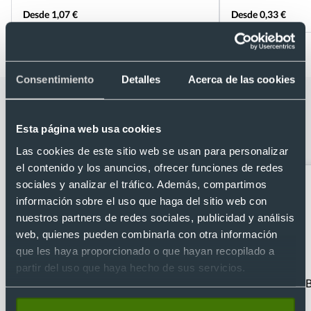
Desde 1,07 €
Desde 0,33 €
Consentimiento
Detalles
Acerca de las cookies
Categorías relacionadas con Balón de
playa personalizado bicolor de Ø 21
Esta página web usa cookies
cm aprox.
Las cookies de este sitio web se usan para personalizar
el contenido y los anuncios, ofrecer funciones de redes
sociales y analizar el tráfico. Además, compartimos
información sobre el uso que haga del sitio web con
nuestros partners de redes sociales, publicidad y análisis
web, quienes pueden combinarla con otra información
que les haya proporcionado o que hayan recopilado a
partir del uso que haya hecho de sus servicios.
Abanicos publicitarios
Almohadillas
B
hinchables