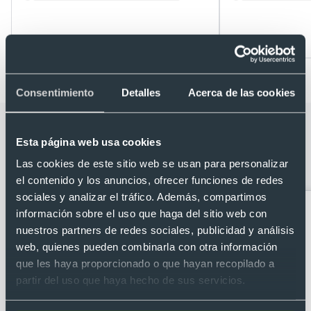
Desde 0,36 €
Desde 1,07 €
Consentimiento
Detalles
Acerca de las cookies
Categorías relacionadas con Pelota de
Esta página web usa cookies
playa personalizada hinchable de Ø
Las cookies de este sitio web se usan para personalizar
28cm aprox
el contenido y los anuncios, ofrecer funciones de redes
sociales y analizar el tráfico. Además, compartimos
información sobre el uso que haga del sitio web con
nuestros partners de redes sociales, publicidad y análisis
web, quienes pueden combinarla con otra información
que les haya proporcionado o que hayan recopilado a
partir del uso que haya hecho de sus servicios.
Abanicos publicitarios
Almohadillas