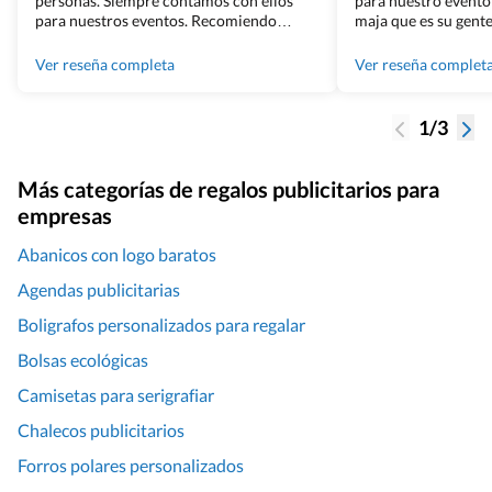
personas. Siempre contamos con ellos
para nuestro evento
para nuestros eventos. Recomiendo
maja que es su gente
Grupo Billingham sin dudar!
los productos cuand
100% recomendado
Ver reseña completa
Ver reseña complet
1/3
Más categorías de regalos publicitarios para
empresas
Abanicos con logo baratos
Agendas publicitarias
Boligrafos personalizados para regalar
Bolsas ecológicas
Camisetas para serigrafiar
Chalecos publicitarios
Forros polares personalizados