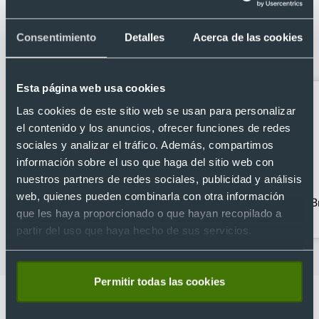
Categorías relacionadas con Paraguas
automático con cinta reflectante RPET
Consentimiento
Detalles
Acerca de las cookies
190T antiviento
Esta página web usa cookies
Las cookies de este sitio web se usan para personalizar
el contenido y los anuncios, ofrecer funciones de redes
sociales y analizar el tráfico. Además, compartimos
información sobre el uso que haga del sitio web con
nuestros partners de redes sociales, publicidad y análisis
web, quienes pueden combinarla con otra información
Abanicos
Fundas y cintas para
B
que les haya proporcionado o que hayan recopilado a
personalizados
gafas
partir del uso que haya hecho de sus servicios.
Permitir todas las cookies