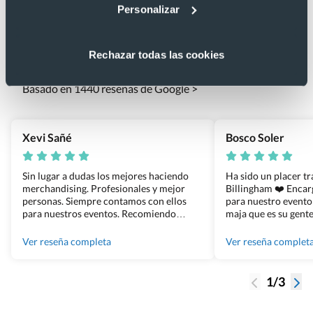
Personalizar
Lo que dicen nuestros clientes
Rechazar todas las cookies
4.9
Basado en 1440 reseñas de Google >
Xevi Sañé
Bosco Soler
Sin lugar a dudas los mejores haciendo
Ha sido un placer t
merchandising. Profesionales y mejor
Billingham ❤️ Enca
personas. Siempre contamos con ellos
para nuestro evento
para nuestros eventos. Recomiendo
maja que es su gente
Grupo Billingham sin dudar!
los productos cuand
100% recomendado
Ver reseña completa
Ver reseña complet
1/3