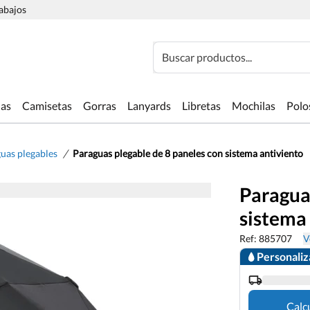
rabajos
Buscar productos...
las
Camisetas
Gorras
Lanyards
Libretas
Mochilas
Polo
/
uas plegables
Paraguas plegable de 8 paneles con sistema antiviento
Paragua
sistema
Ref: 885707
V
Personali
Calc