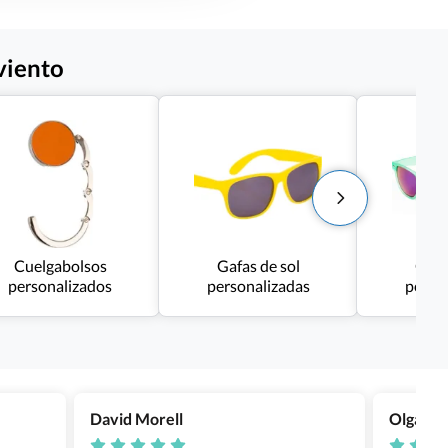
viento
Cuelgabolsos
Gafas de sol
Gafa
personalizados
personalizadas
perso
David Morell
Olga Na