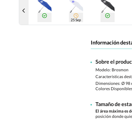
25 Sep
Información dest
Sobre el produ
Modelo: Brosmon
Características des
Dimensiones:
Ø 98 
Colores Disponible
Tamaño de est
El área máxima es
posición donde quie