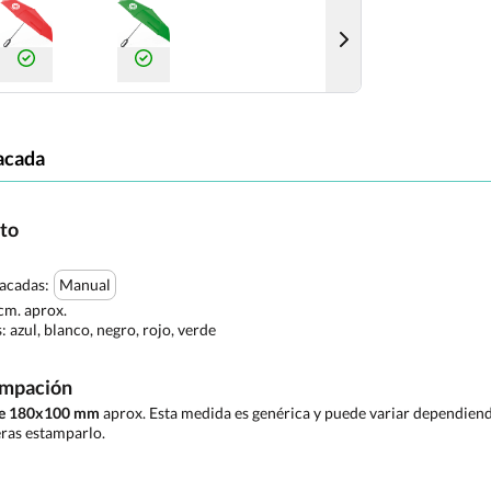
acada
cto
tacadas:
Manual
cm. aprox.
s:
azul, blanco, negro, rojo, verde
ampación
 de 180x100 mm
aprox. Esta medida es genérica y puede variar dependiendo
ras estamparlo.