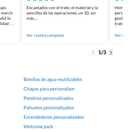
rupo
Encantados con el trato, el material y la
Hemos rea
l merch
sencillez de las operaciones, un 10, sin
personali
dió lo
más....
gestión ha
lidad de
trato per
os.
quedara p
gente tan
Ver reseña completa
Ver rese
1/3
Botellas de agua reutilizables
Chapas para personalizar
Pendrive personalizados
Pañuelos personalizados
Encendedores personalizados
Welcome pack