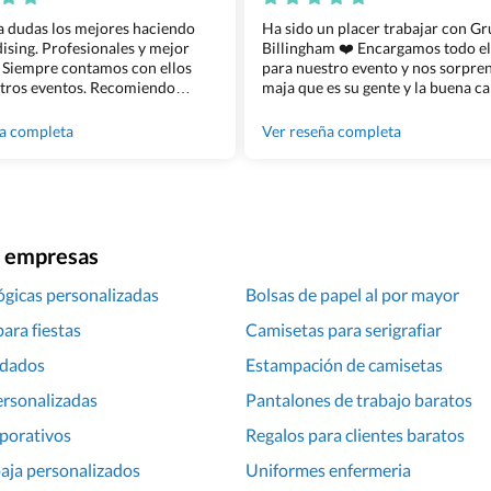
 a dudas los mejores haciendo
Ha sido un placer trabajar con G
sing. Profesionales y mejor
Billingham ❤️ Encargamos todo e
 Siempre contamos con ellos
para nuestro evento y nos sorpren
tros eventos. Recomiendo
maja que es su gente y la buena ca
lingham sin dudar!
los productos cuando los recibim
100% recomendado!!
ña completa
Ver reseña completa
ra empresas
ógicas personalizadas
Bolsas de papel al por mayor
ara fiestas
Camisetas para serigrafiar
rdados
Estampación de camisetas
ersonalizadas
Pantalones de trabajo baratos
porativos
Regalos para clientes baratos
aja personalizados
Uniformes enfermeria