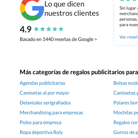
Lo que dicen
Sin lugar
nuestros clientes
merchandi
personas.
para nues
4.9
Grupo Bil
Ver rese
Basado en 1440 reseñas de Google >
Más categorías de regalos publicitarios pa
Agendas publicitarias
Bolsas ecol
Camisetas al por mayor
Camisetas p
Delantales serigrafiados
Polares bo
Merchandising para empresas
Mochilas p
Polos para empresa
Regalos cor
Ropa deportiva Roly
Gorros de p