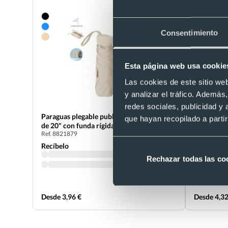
Consentimiento
Esta página web usa cookie
Las cookies de este sitio we
y analizar el tráfico. Ademá
redes sociales, publicidad y
Eco
Paraguas plegable publicitario antiviento
que hayan recopilado a parti
de 20" con funda rígida
Paraguas 
Ref. 8821879
antiviento
Ref. 882023
Recíbelo
Recíbelo
Rechazar todas las co
Desde 3,96 €
Desde 4,32