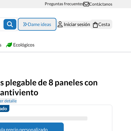
Preguntas frecuentes
Contáctanos
Dame ideas
Iniciar sesión
Cesta
s
Ecológicos
s plegable de 8 paneles con
 antiviento
er detalle
zado
ula precio personalizado