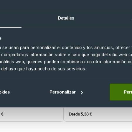
Detalles
s
b se usan para personalizar el contenido y los anuncios, ofrecer
s, compartimos información sobre el uso que haga del sitio web 
 análisis web, quienes pueden combinarla con otra información q
Eco
r del uso que haya hecho de sus servicios.
eco personalizado pongee RPET
Paraguas plegable pongee RPET 21
bolsa
7
Ref. 8822064
Recíbelo
okies
Personalizar
Perm
 €
Desde 5,38 €