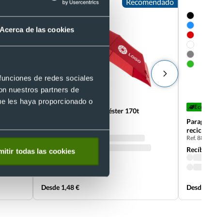
Recomendado
Acerca de las cookies
 funciones de redes sociales
con nuestros partners de
+2
ue les haya proporcionado o
Eco
Paraguas plegable poliéster 170t
Ref. 884673
'' con
Paraguas p
Recíbelo
reciclado
Ref. 88631
Recíbelo
itir todas las cookies
Desde 1,48 €
Desde 2,5