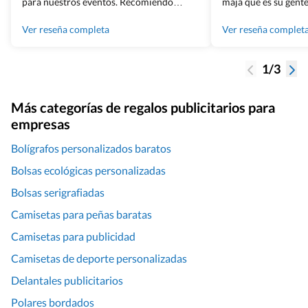
para nuestros eventos. Recomiendo
maja que es su gente
Grupo Billingham sin dudar!
los productos cuand
100% recomendado
Ver reseña completa
Ver reseña complet
1/3
Más categorías de regalos publicitarios para
empresas
Bolígrafos personalizados baratos
Bolsas ecológicas personalizadas
Bolsas serigrafiadas
Camisetas para peñas baratas
Camisetas para publicidad
Camisetas de deporte personalizadas
Delantales publicitarios
Polares bordados