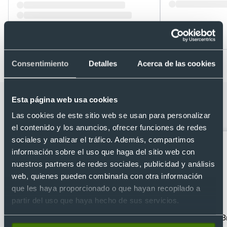
Desde 4,32 €
Desde 5,97 €
Consentimiento
Detalles
Acerca de las cookies
Categorías relacionadas con Paraguas
Esta página web usa cookies
plegable pongee RPET 21'' con bolsa
Las cookies de este sitio web se usan para personalizar
el contenido y los anuncios, ofrecer funciones de redes
sociales y analizar el tráfico. Además, compartimos
información sobre el uso que haga del sitio web con
nuestros partners de redes sociales, publicidad y análisis
web, quienes pueden combinarla con otra información
que les haya proporcionado o que hayan recopilado a
partir del uso que haya hecho de sus servicios.
Abanicos
Fundas para gafas
B