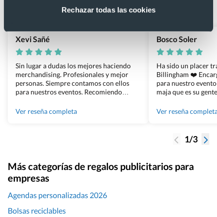
Basado en 1440 reseñas de Google >
Rechazar todas las cookies
Xevi Sañé
Bosco Soler
Sin lugar a dudas los mejores haciendo
Ha sido un placer t
merchandising. Profesionales y mejor
Billingham ❤️ Enca
personas. Siempre contamos con ellos
para nuestro evento
para nuestros eventos. Recomiendo
maja que es su gente
Grupo Billingham sin dudar!
los productos cuand
100% recomendado
Ver reseña completa
Ver reseña complet
1/3
Más categorías de regalos publicitarios para
empresas
Agendas personalizadas 2026
Bolsas reciclables