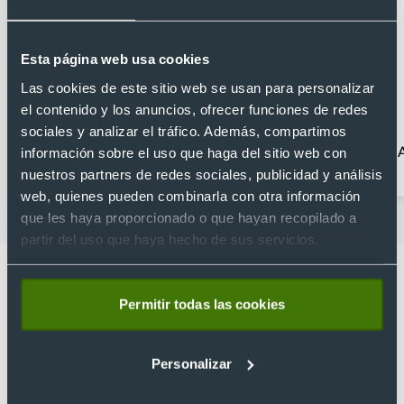
Esta página web usa cookies
Las cookies de este sitio web se usan para personalizar
el contenido y los anuncios, ofrecer funciones de redes
sociales y analizar el tráfico. Además, compartimos
Senderismo
Accesorios para
información sobre el uso que haga del sitio web con
bicicleta
nuestros partners de redes sociales, publicidad y análisis
web, quienes pueden combinarla con otra información
que les haya proporcionado o que hayan recopilado a
partir del uso que haya hecho de sus servicios.
Permitir todas las cookies
Lo que dicen nuestros clientes
Personalizar
4.9