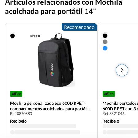
Artículos relacionados con Mochila
acolchada para portátil 14"
Recomendado
Eco
Eco
Mochila personalizada eco 600D RPET
Mochila portadocu
compartimentos acolchados para portátil
600D RPET con 3 o
Ref. 8820883
Ref. 8821046
15'
Recíbelo
Recíbelo