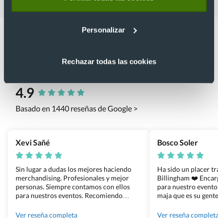
Personalizar
Rechazar todas las cookies
Lo que dicen nuestros clientes
4.9
Basado en 1440 reseñas de Google >
Xevi Sañé
Bosco Soler
Sin lugar a dudas los mejores haciendo
Ha sido un placer t
merchandising. Profesionales y mejor
Billingham ❤️ Enca
personas. Siempre contamos con ellos
para nuestro evento
para nuestros eventos. Recomiendo
maja que es su gente
Grupo Billingham sin dudar!
los productos cuand
100% recomendado
Ver reseña completa
Ver reseña complet