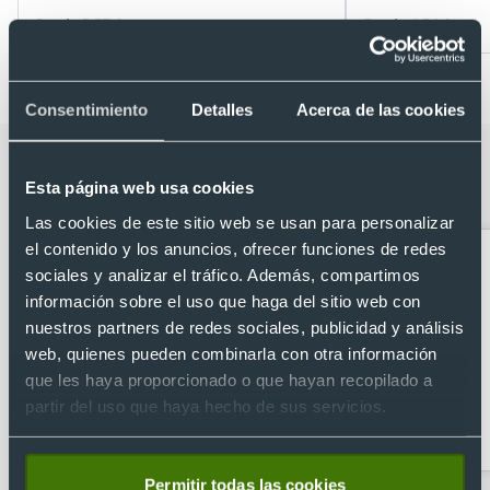
Desde 5,57 €
Desde 6,54 €
Consentimiento
Detalles
Acerca de las cookies
Categorías relacionadas con Mochila
Esta página web usa cookies
acolchada para portátil 14"
Las cookies de este sitio web se usan para personalizar
el contenido y los anuncios, ofrecer funciones de redes
sociales y analizar el tráfico. Además, compartimos
información sobre el uso que haga del sitio web con
nuestros partners de redes sociales, publicidad y análisis
web, quienes pueden combinarla con otra información
que les haya proporcionado o que hayan recopilado a
partir del uso que haya hecho de sus servicios.
Accesorios de viaje
Accesorios para
ordenador
Permitir todas las cookies