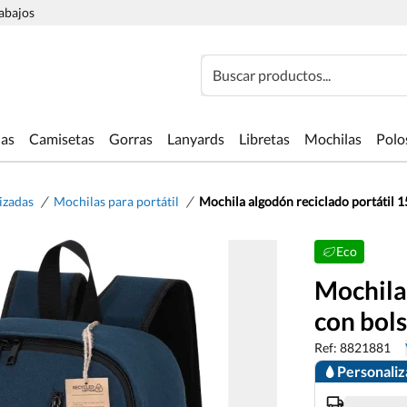
rabajos
Buscar productos...
las
Camisetas
Gorras
Lanyards
Libretas
Mochilas
Polo
/
/
izadas
Mochilas para portátil
Mochila algodón reciclado portátil 15'
Eco
Mochila 
con bols
Ref: 8821881
Personali