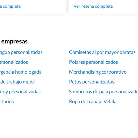
100% recomendado!!
ña completa
Ver reseña completa
ra empresas
 agua personalizadas
Camisetas al por mayor baratas
ersonalizados
Polares personalizados
rgencia homologada
Merchandising corporativo
de trabajo mujer
Petos personalizados
Roly personalizadas
Sombreros de paja personalizad
itarios
Ropa de trabajo Velilla