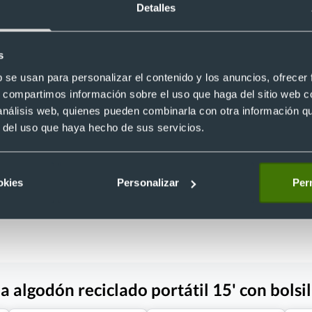
Detalles
s
b se usan para personalizar el contenido y los anuncios, ofrecer
Eco
rsonalizada PU acolchada para
s, compartimos información sobre el uso que haga del sitio web 
5' gran capacidad
Mochila eco para portátil 15"
 análisis web, quienes pueden combinarla con otra información q
2
personalizada de RPET 600D
r del uso que haya hecho de sus servicios.
Ref. 886451
Recíbelo
okies
Personalizar
Perm
 €
Desde 5,87 €
algodón reciclado portátil 15' con bolsill