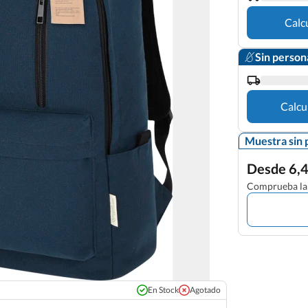
Calc
Sin person
Calcu
Muestra sin 
Desde 6,4
Comprueba la 
En Stock
Agotado