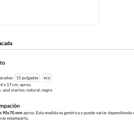
acada
cto
tacadas:
15 pulgadas
eco
44 x 17 cm. aprox.
s:
azul marino, natural, negro
ampación
de 90x70 mm
aprox. Esta medida es genérica y puede variar dependiendo d
ras estamparlo.