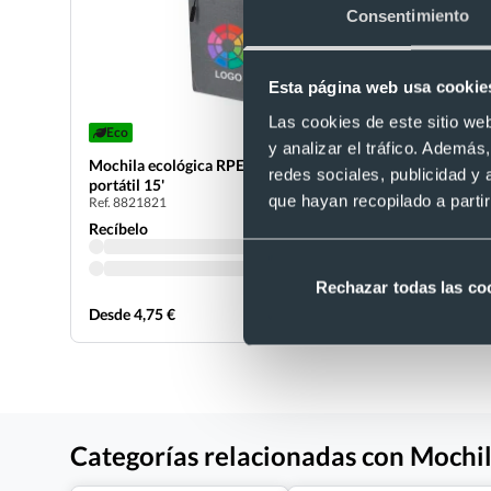
Consentimiento
Esta página web usa cookie
Las cookies de este sitio we
Eco
Mochila pe
y analizar el tráfico. Ademá
portátil 1
Mochila ecológica RPET 600D para
redes sociales, publicidad y
Ref. 882137
portátil 15'
que hayan recopilado a parti
Ref. 8821821
Recíbelo
Recíbelo
Rechazar todas las co
Desde 4,75 €
Desde 5,74
Categorías relacionadas con Mochila 