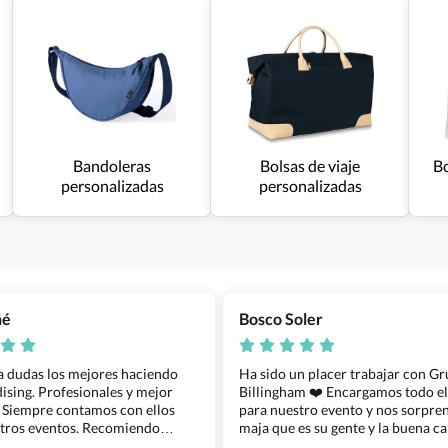
Bandoleras
Bolsas de viaje
Bo
personalizadas
personalizadas
ñé
Bosco Soler
 a dudas los mejores haciendo
Ha sido un placer trabajar con G
sing. Profesionales y mejor
Billingham ❤️ Encargamos todo e
 Siempre contamos con ellos
para nuestro evento y nos sorpren
tros eventos. Recomiendo
maja que es su gente y la buena ca
lingham sin dudar!
los productos cuando los recibim