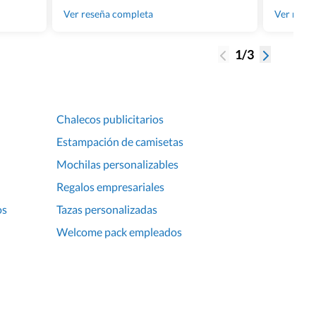
gente tan
Ver reseña completa
Ver rese
1/3
Chalecos publicitarios
Estampación de camisetas
Mochilas personalizables
Regalos empresariales
os
Tazas personalizadas
Welcome pack empleados