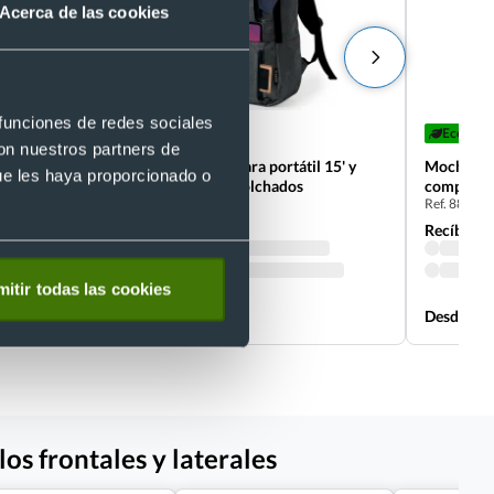
Acerca de las cookies
 funciones de redes sociales
Eco
Eco
con nuestros partners de
Mochila 600D RPET para portátil 15' y
Mochila p
ue les haya proporcionado o
tablet con bolsillos acolchados
compartim
Ref. 8820882
Ref. 88208
15'
Recíbelo
Recíbelo
itir todas las cookies
Desde 8,03 €
Desde 5,5
os frontales y laterales