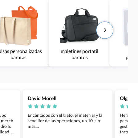
lsas personalizadas
maletines portatil
Pac
baratas
baratos
perso
David Morell
Olga Na
rupo
Encantados con el trato, el material y la
Hemos rea
l merch
sencillez de las operaciones, un 10, sin
personali
dió lo
más....
gestión ha
lidad de
trato per
os.
quedara p