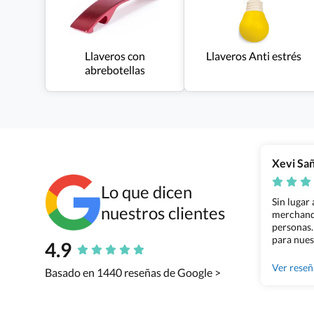
Llaveros con
Llaveros Anti estrés
abrebotellas
Xevi Sa
Lo que dicen
Sin lugar
nuestros clientes
merchandi
personas.
para nues
4.9
Grupo Bil
Ver rese
Basado en 1440 reseñas de Google >