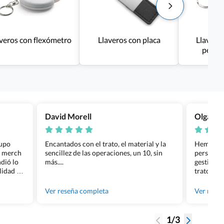
veros con flexómetro
Llaveros con placa
Llavero
perso
David Morell
Olga Na
rupo
Encantados con el trato, el material y la
Hemos rea
l merch
sencillez de las operaciones, un 10, sin
personali
dió lo
más....
gestión ha
lidad de
trato per
os.
quedara p
gente tan
Ver reseña completa
Ver rese
1/3