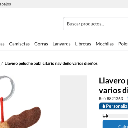
rabajos
Buscar productos...
las
Camisetas
Gorras
Lanyards
Libretas
Mochilas
Polo
/
Llavero peluche publicitario navideño varios diseños
Llavero 
varios d
Ref: 8821263
Personali
Calc