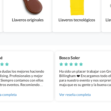
Llaveros originales
Llaveros tecnológicos
Lla
ñé
Bosco Soler
 a dudas los mejores haciendo
Ha sido un placer trabajar con G
sing. Profesionales y mejor
Billingham ❤️ Encargamos todo e
 Siempre contamos con ellos
para nuestro evento y nos sorpren
tros eventos. Recomiendo
maja que es su gente y la buena ca
lingham sin dudar!
los productos cuando los recibim
100% recomendado!!
ña completa
Ver reseña completa