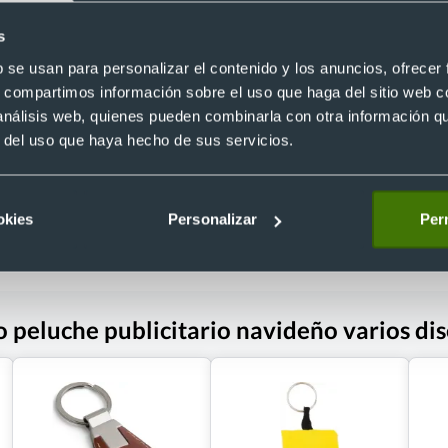
s
rito de poliéster con anilla
Llavero con osito de peluche
Ref. 68253
ersonalizado
b se usan para personalizar el contenido y los anuncios, ofrecer
7
Recíbelo
s, compartimos información sobre el uso que haga del sitio web 
 análisis web, quienes pueden combinarla con otra información q
r del uso que haya hecho de sus servicios.
 €
Desde 1,59 €
okies
Personalizar
Perm
o peluche publicitario navideño varios di