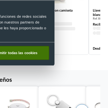
Llavero peluche osito con camiseta
Llavero el
Ref. 889891
blanca y a
 funciones de redes sociales
Ref. 88222
Recíbelo
con nuestros partners de
Recíbelo
ue les haya proporcionado o
Desde 0,70 €
Desde 1,4
itir todas las cookies
seños