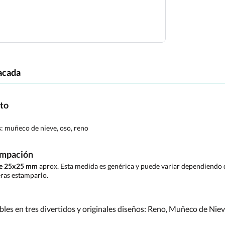
acada
cto
s:
muñeco de nieve, oso, reno
ampación
de 25x25 mm
aprox. Esta medida es genérica y puede variar dependiendo d
ras estamparlo.
les en tres divertidos y originales diseños: Reno, Muñeco de Niev