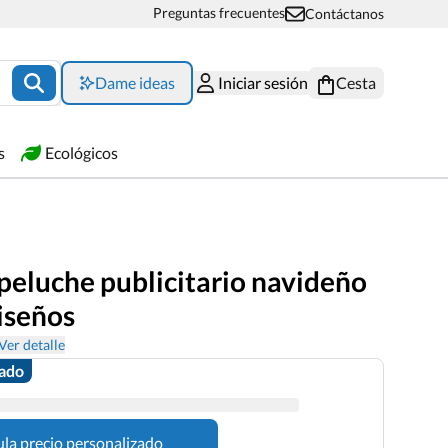
Preguntas frecuentes
Contáctanos
Dame ideas
Iniciar sesión
Cesta
s
Ecológicos
peluche publicitario navideño
iseños
Ver detalle
zado
ula precio personalizado