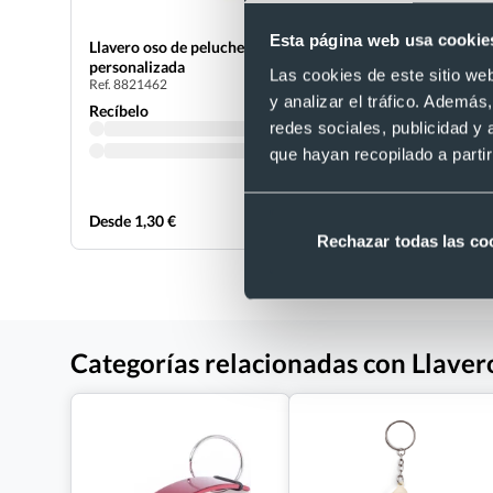
Esta página web usa cookie
Llavero oso de peluche con camiseta
Llavero per
personalizada
metálica p
Las cookies de este sitio we
Ref. 8821462
Ref. 882229
y analizar el tráfico. Ademá
Recíbelo
Recíbelo
redes sociales, publicidad y
que hayan recopilado a parti
Desde 1,30 €
Desde 1,43
Rechazar todas las co
Categorías relacionadas con Llaver