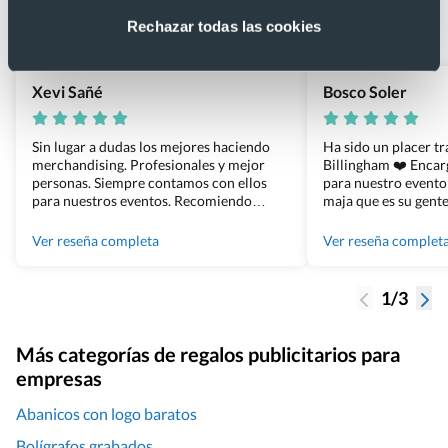
Basado en 1440 reseñas de Google >
Rechazar todas las cookies
Xevi Sañé
Bosco Soler
Sin lugar a dudas los mejores haciendo
Ha sido un placer t
merchandising. Profesionales y mejor
Billingham ❤️ Enca
personas. Siempre contamos con ellos
para nuestro evento
para nuestros eventos. Recomiendo
maja que es su gente
Grupo Billingham sin dudar!
los productos cuand
100% recomendado
Ver reseña completa
Ver reseña complet
1/3
Más categorías de regalos publicitarios para
empresas
Abanicos con logo baratos
Bolígrafos grabados