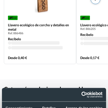
Eco
Eco
Llavero ecológico de corcho y detalles en
Llavero ecológico 
Ref. 886205
metal
Ref. 886486
Recíbelo
Recíbelo
Desde 0,40 €
Desde 0,17 €
Categorías relacionadas con Llavero
de corcho natural en forma de casa
personalizado
Consentimiento
Detalles
Acerca de las cookies