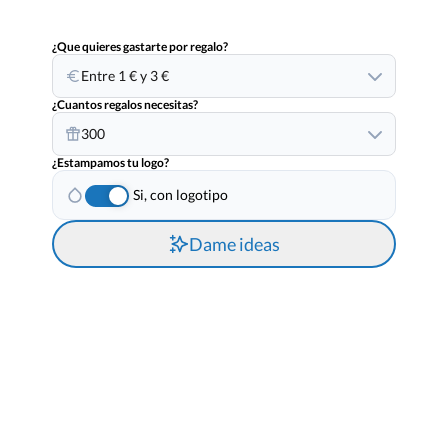
¿Que quieres gastarte por regalo?
Entre 1 € y 3 €
¿Cuantos regalos necesitas?
300
¿Estampamos tu logo?
Si, con logotipo
Dame ideas