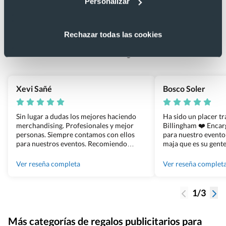
Personalizar
Lo que dicen nuestros clientes
4.9
Rechazar todas las cookies
Basado en 1440 reseñas de Google >
Xevi Sañé
Bosco Soler
Sin lugar a dudas los mejores haciendo
Ha sido un placer t
merchandising. Profesionales y mejor
Billingham ❤️ Enca
personas. Siempre contamos con ellos
para nuestro evento
para nuestros eventos. Recomiendo
maja que es su gente
Grupo Billingham sin dudar!
los productos cuand
100% recomendado
Ver reseña completa
Ver reseña complet
1/3
Más categorías de regalos publicitarios para