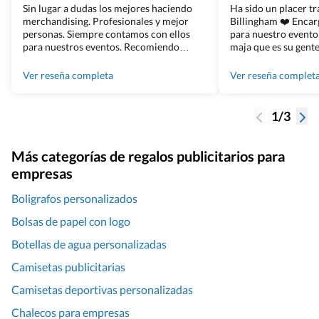
Sin lugar a dudas los mejores haciendo
Ha sido un placer t
merchandising. Profesionales y mejor
Billingham ❤️ Enca
personas. Siempre contamos con ellos
para nuestro evento
para nuestros eventos. Recomiendo
maja que es su gente
Grupo Billingham sin dudar!
los productos cuand
100% recomendado
Ver reseña completa
Ver reseña complet
1/3
Más categorías de regalos publicitarios para
empresas
Boligrafos personalizados
Bolsas de papel con logo
Botellas de agua personalizadas
Camisetas publicitarias
Camisetas deportivas personalizadas
Chalecos para empresas