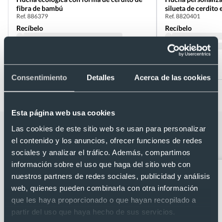
fibra de bambú
silueta de cerdito
Ref. 886379
Ref. 8820401
Recíbelo
Recíbelo
Desde 0,92 €
Desde 2,37 €
Consentimiento
Detalles
Acerca de las cookies
Esta página web usa cookies
Categorías relacionadas con Hucha de
Las cookies de este sitio web se usan para personalizar
el contenido y los anuncios, ofrecer funciones de redes
cerdito en PVC con tapon
sociales y analizar el tráfico. Además, compartimos
información sobre el uso que haga del sitio web con
nuestros partners de redes sociales, publicidad y análisis
web, quienes pueden combinarla con otra información
que les haya proporcionado o que hayan recopilado a
partir del uso que haya hecho de sus servicios.