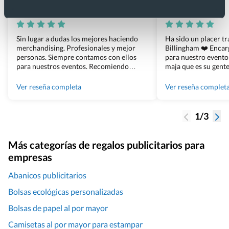
Xevi Sañé
Bosco Soler
Sin lugar a dudas los mejores haciendo
Ha sido un placer t
merchandising. Profesionales y mejor
Billingham ❤️ Enca
personas. Siempre contamos con ellos
para nuestro evento
para nuestros eventos. Recomiendo
maja que es su gente
Grupo Billingham sin dudar!
los productos cuand
100% recomendado
Ver reseña completa
Ver reseña complet
1/3
Más categorías de regalos publicitarios para
empresas
Abanicos publicitarios
Bolsas ecológicas personalizadas
Bolsas de papel al por mayor
Camisetas al por mayor para estampar