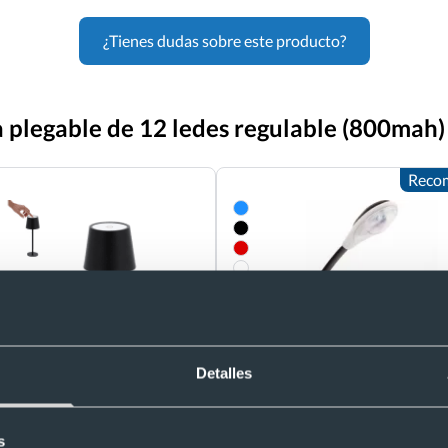
¿Tienes dudas sobre este producto?
 plegable de 12 ledes regulable (800mah)
Reco
Detalles
rsonalizada de metal con 48
Lampara luz para lectura
Ref. 883585
ables
2
s
Recíbelo