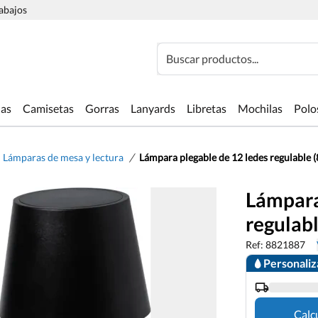
rabajos
Buscar productos...
las
Camisetas
Gorras
Lanyards
Libretas
Mochilas
Polo
/
Lámparas de mesa y lectura
Lámpara plegable de 12 ledes regulable
Lámpara
regulab
Ref: 8821887
Personali
Calc