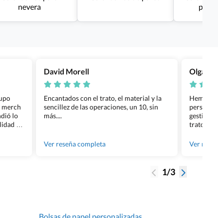
nevera
perso
David Morell
Olga Na
rupo
Encantados con el trato, el material y la
Hemos rea
l merch
sencillez de las operaciones, un 10, sin
personali
dió lo
más....
gestión ha
lidad de
trato per
os.
quedara p
gente tan
Ver reseña completa
Ver rese
1/3
Bolsas de papel personalizadas