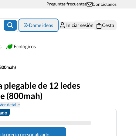
Preguntas frecuentes
Contáctanos
Dame ideas
Iniciar sesión
Cesta
s
Ecológicos
 (800mah)
 plegable de 12 ledes
le (800mah)
Ver detalle
zado
ula precio personalizado