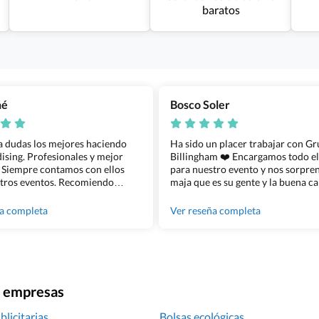
baratos
ñé
Bosco Soler
 a dudas los mejores haciendo
Ha sido un placer trabajar con G
sing. Profesionales y mejor
Billingham ❤️ Encargamos todo e
 Siempre contamos con ellos
para nuestro evento y nos sorpren
tros eventos. Recomiendo
maja que es su gente y la buena ca
lingham sin dudar!
los productos cuando los recibim
100% recomendado!!
ña completa
Ver reseña completa
ra empresas
licitarias
Bolsas ecológicas