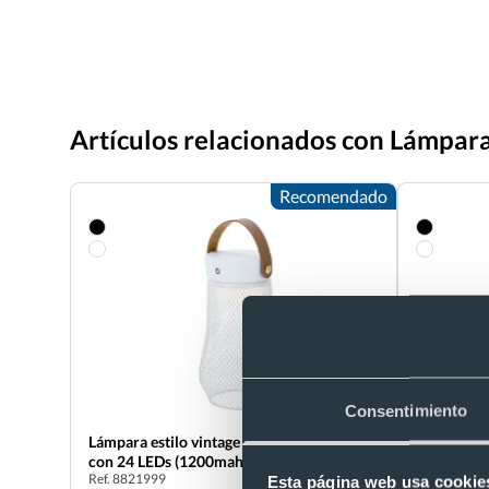
Artículos relacionados con Lámpara
Recomendado
Consentimiento
Lámpara estilo vintage de metal y asa PU
Lámpara pe
con 24 LEDs (1200mah)
LEDs regul
Ref. 8821999
Ref. 882136
Esta página web usa cookie