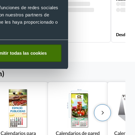
 funciones de redes sociales
con nuestros partners de
ue les haya proporcionado o
Desde 3,90 €
Desde 1,7
itir todas las cookies
h)
Calendarios para
Calendarios de pared
Calendar