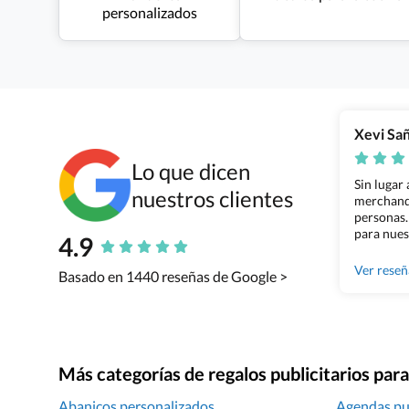
personalizados
Xevi Sa
Lo que dicen
Sin lugar
nuestros clientes
merchandi
personas.
para nues
4.9
Grupo Bil
Ver rese
Basado en 1440 reseñas de Google >
Más categorías de regalos publicitarios pa
Abanicos personalizados
Agendas pub