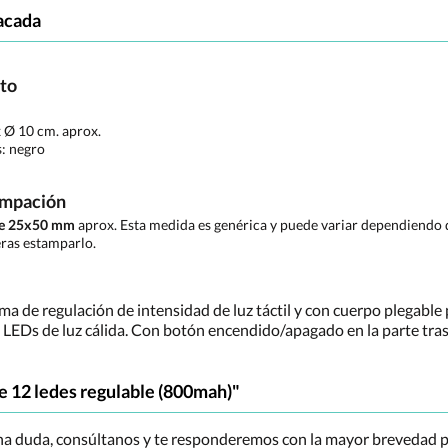
acada
cto
x Ø 10 cm. aprox.
s:
negro
ampación
de 25x50 mm
aprox. Esta medida es genérica y puede variar dependiendo d
ras estamparlo.
 de regulación de intensidad de luz táctil y con cuerpo plegable p
LEDs de luz cálida. Con botón encendido/apagado en la parte tras
e 12 ledes regulable (800mah)"
una duda, consúltanos y te responderemos con la mayor brevedad p