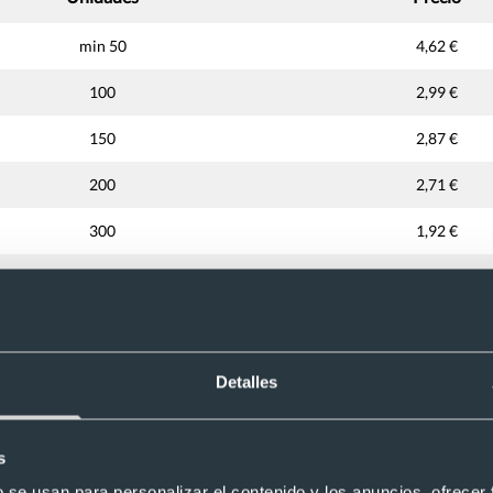
min 50
4,62 €
100
2,99 €
150
2,87 €
200
2,71 €
300
1,92 €
400
1,84 €
500
1,71 €
750
1,64 €
Detalles
1.000
1,41 €
s
1.500
1,39 €
b se usan para personalizar el contenido y los anuncios, ofrecer