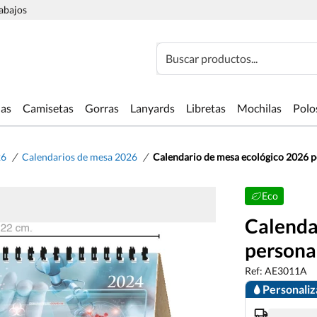
rabajos
Buscar productos...
las
Camisetas
Gorras
Lanyards
Libretas
Mochilas
Polo
/
/
26
Calendarios de mesa 2026
Calendario de mesa ecológico 2026 pe
Eco
Calenda
personal
Ref: AE3011A
Personali