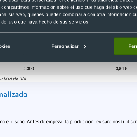
2.000
1,26 €
s, compartimos información sobre el uso que haga del sitio web 
 análisis web, quienes pueden combinarla con otra información q
2.500
1,22 €
r del uso que haya hecho de sus servicios.
3.000
1,12 €
3.500
1,09 €
okies
Personalizar
Perm
4.000
0,96 €
5.000
0,84 €
unidad sin IVA
nalizado
mo el diseño. Antes de empezar la producción revisaremos tu diseñ