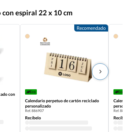
 con espiral 22 x 10 cm
Recomendado
Eco
Eco
cado con
Calendario perpetuo de cartón reciclado
Calendari
personalizado
personali
Ref. 886907
Ref. 88212
Recíbelo
Recíbelo