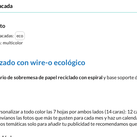
acada
cto
tacadas:
eco
s:
multicolor
zado con wire-o ecológico
ario de sobremesa de papel reciclado con espiral
y base soporte d
nalizar a todo color las 7 hojas por ambos lados (14 caras): 12 ca
víanos las fotos que más te gusten para cada mes y haz un calenda
fotos temáticas solo para añadir tu publicidad te recomendamos qu