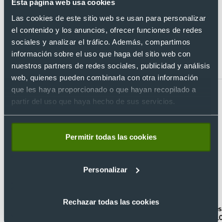
Esta página web usa cookies
Las cookies de este sitio web se usan para personalizar
Artículos relacionados con Calendario
el contenido y los anuncios, ofrecer funciones de redes
de mesa ecológico 2026 estilo cubilete
sociales y analizar el tráfico. Además, compartimos
información sobre el uso que haga del sitio web con
hexagonal
nuestros partners de redes sociales, publicidad y análisis
web, quienes pueden combinarla con otra información
que les haya proporcionado o que hayan recopilado a
partir del uso que haya hecho de sus servicios.
Permitir todas las cookies
Personalizar
Eco
- 35 %
Rechazar todas las cookies
Calendario perpetuo en caña de trigo
Calendario de mes
personalizado
con espiral 22 x 1