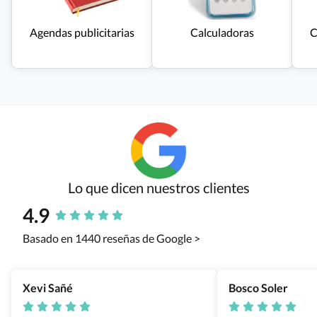
Agendas publicitarias
Calculadoras
C
Lo que dicen nuestros clientes
4.9
Basado en 1440 reseñas de Google >
Xevi Sañé
Bosco Soler