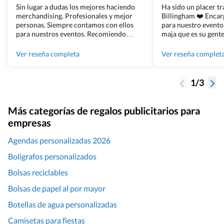
Sin lugar a dudas los mejores haciendo
Ha sido un placer t
merchandising. Profesionales y mejor
Billingham ❤️ Enca
personas. Siempre contamos con ellos
para nuestro evento
para nuestros eventos. Recomiendo
maja que es su gente
Grupo Billingham sin dudar!
los productos cuand
100% recomendado
Ver reseña completa
Ver reseña complet
1/3
Más categorías de regalos publicitarios para
empresas
Agendas personalizadas 2026
Boligrafos personalizados
Bolsas reciclables
Bolsas de papel al por mayor
Botellas de agua personalizadas
Camisetas para fiestas