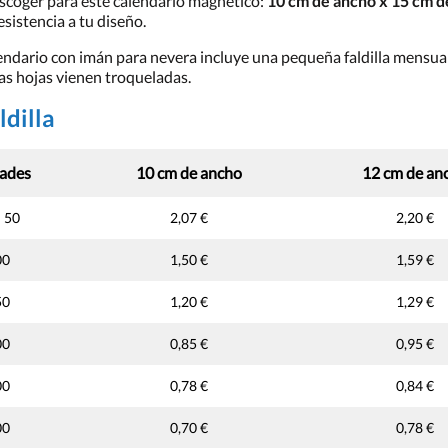
escoger para este calendario magnético:
10 cm de ancho x 15 cm de
esistencia a tu diseño.
alendario con imán para nevera incluye una pequeña faldilla mensua
as hojas vienen troqueladas.
ldilla
ades
10 cm de ancho
12 cm de an
 50
2,07 €
2,20 €
00
1,50 €
1,59 €
50
1,20 €
1,29 €
00
0,85 €
0,95 €
00
0,78 €
0,84 €
00
0,70 €
0,78 €