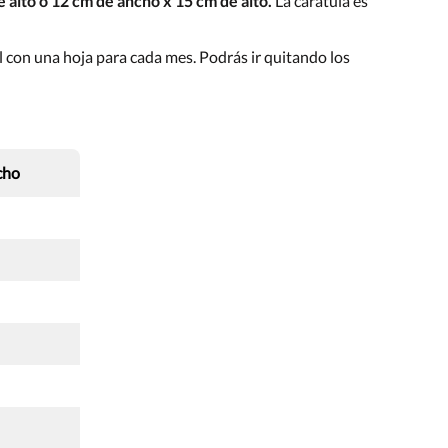
 alto o 12 cm de ancho x 15 cm de alto.
La carátula es
l con una hoja para cada mes. Podrás ir quitando los
cho