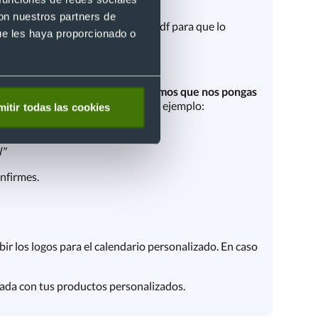
con nuestros partners de
o y te enviaremos un boceto en pdf para que lo
ue les haya proporcionado o
os, textos y fotos.
Te recomendamos que nos pongas
licando bien los detalles cómo por ejemplo:
itir todas las cookies
l"
nfirmes.
bir los logos para el calendario personalizado. En caso
nada con tus productos personalizados.