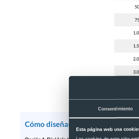
5
7
1.
1.
2.
3.
4.
5.
Precios por 
Consentimiento
Cómo diseñar tu calendario perso
Esta página web usa cookie
Las cookies de este sitio we