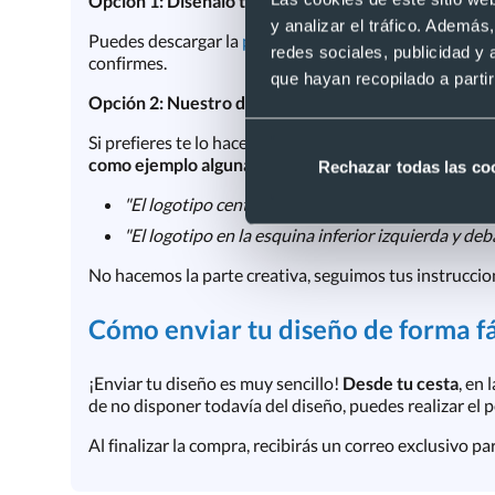
Opción 1: Diséñalo tu mismo/a
y analizar el tráfico. Ademá
Puedes descargar la
plantilla en blanco
y hacer tu mis
redes sociales, publicidad y
confirmes.
que hayan recopilado a parti
Opción 2: Nuestro departamento de imagen lo diseñ
Si prefieres te lo hacemos nosotros ¡totalmente gratis!
como ejemplo alguna de las fotos de detalle del prod
Rechazar todas las co
"El logotipo centrado y grande. Como color de fon
"El logotipo en la esquina inferior izquierda y deb
No hacemos la parte creativa, seguimos tus instruccio
Cómo enviar tu diseño de forma fá
¡Enviar tu diseño es muy sencillo!
Desde tu cesta
, en
de no disponer todavía del diseño, puedes realizar el 
Al finalizar la compra, recibirás un correo exclusivo pa