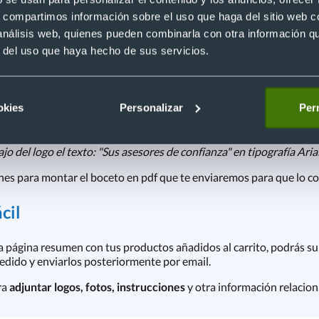
s, compartimos información sobre el uso que haga del sitio web 
mo el diseño. Antes de empezar la producción revisaremos tu diseñ
 análisis web, quienes pueden combinarla con otra información q
r del uso que haya hecho de sus servicios.
a
 Solo tienes que indicarnos los detalles la colocación exacta de log
ucto o dibujes un croquis con la composición del calendario
, exp
okies
Personalizar
Perm
do usar azul royal"
ajo del logo el texto: "Sus asesores de confianza" en tipografía Aria
nes para montar el boceto en pdf que te enviaremos para que lo co
cil
 la página resumen con tus productos añadidos al carrito, podrás su
pedido y enviarlos posteriormente por email.
ra
adjuntar logos, fotos, instrucciones
y otra información relacio