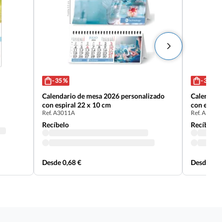
- 35 %
- 35 %
Calendario de mesa 2026 personalizado
Calendari
con espiral 22 x 10 cm
con espir
Ref. A3011A
Ref. A3011
Recíbelo
Recíbelo
Desde 0,68 €
Desde 0,6