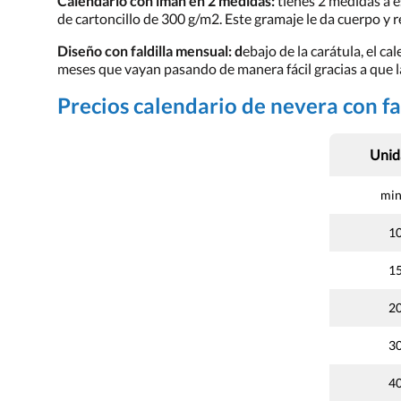
Calendario con imán en 2 medidas:
tienes 2 medidas a 
de cartoncillo de 300 g/m2. Este gramaje le da cuerpo y r
Diseño con faldilla mensual: d
ebajo de la carátula, el c
meses que vayan pasando de manera fácil gracias a que l
Precios calendario de nevera con fa
Unid
min
1
1
2
3
4