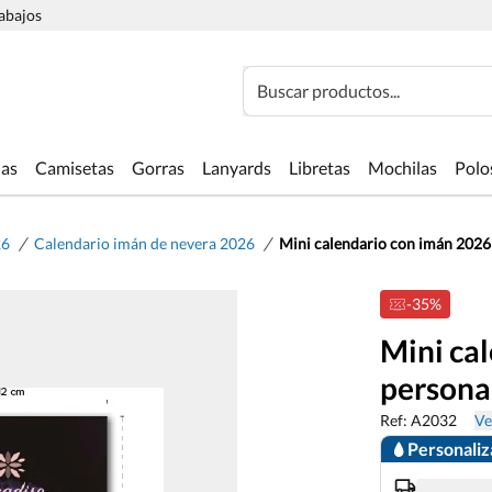
rabajos
Buscar productos...
las
Camisetas
Gorras
Lanyards
Libretas
Mochilas
Polo
/
/
26
Calendario imán de nevera 2026
Mini calendario con imán 2026
-35%
Mini ca
persona
Ref: A2032
Ve
Personali