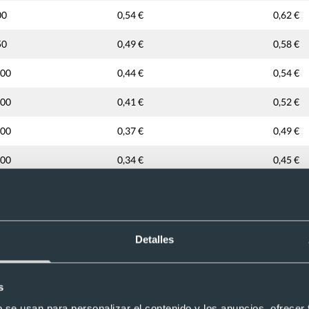
00
0,54 €
0,62 €
50
0,49 €
0,58 €
000
0,44 €
0,54 €
500
0,41 €
0,52 €
000
0,37 €
0,49 €
000
0,34 €
0,45 €
000
0,33 €
0,44 €
000
0,30 €
0,42 €
Detalles
unidad sin IVA
nalizado
s
b se usan para personalizar el contenido y los anuncios, ofrecer