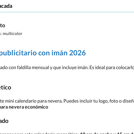
acada
cto
s:
multicolor
 publicitario con imán 2026
ado con faldilla mensual y que incluye imán. Es ideal para colocarl
ético
ste mini calendario para nevera. Puedes incluir tu logo, foto o diseñ
para nevera económico
zado