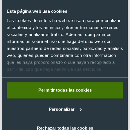
Esta página web usa cookies
¿Tienes dudas sobre este producto?
Las cookies de este sitio web se usan para personalizar
el contenido y los anuncios, ofrecer funciones de redes
sociales y analizar el tráfico. Además, compartimos
Artículos relacionados con Calendario
información sobre el uso que haga del sitio web con
de pared 2026 bimensual (carátula
nuestros partners de redes sociales, publicidad y análisis
papel - ancho: 23,5 cm)
web, quienes pueden combinarla con otra información
que les haya proporcionado o que hayan recopilado a
partir del uso que haya hecho de sus servicios.
Recomendado
Permitir todas las cookies
Personalizar
Rechazar todas las cookies