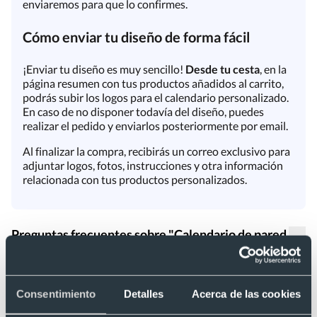
enviaremos para que lo confirmes.
Cómo enviar tu diseño de forma fácil
¡Enviar tu diseño es muy sencillo!
Desde tu cesta
, en la
página resumen con tus productos añadidos al carrito,
podrás subir los logos para el calendario personalizado.
En caso de no disponer todavía del diseño, puedes
realizar el pedido y enviarlos posteriormente por email.
Al finalizar la compra, recibirás un correo exclusivo para
adjuntar logos, fotos, instrucciones y otra información
relacionada con tus productos personalizados.
Preguntas frecuentes sobre "Calendario de pared
2026 bimensual (carátula papel - ancho: 23,5 cm)"
Este producto todavía no tiene preguntas. Si tienes alguna
Consentimiento
Detalles
Acerca de las cookies
duda, consúltanos y te responderemos con la mayor
brevedad posible.