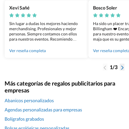
Xevi Sañé
Bosco Soler
Sin lugar a dudas los mejores haciendo
Ha sido un placer t
merchandising. Profesionales y mejor
Billingham ❤️ Enca
personas. Siempre contamos con ellos
para nuestro evento
para nuestros eventos. Recomiendo
maja que es su gente
Grupo Billingham sin dudar!
los productos cuand
100% recomendado
Ver reseña completa
Ver reseña complet
1/3
Más categorías de regalos publicitarios para
empresas
Abanicos personalizados
Agendas personalizadas para empresas
Bolígrafos grabados
Bolsas ecológicas personalizadas