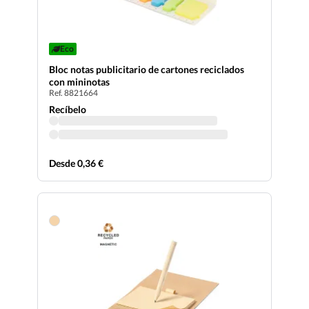
Eco
Bloc notas publicitario de cartones reciclados
con mininotas
Ref. 8821664
Recíbelo
Desde 0,36 €