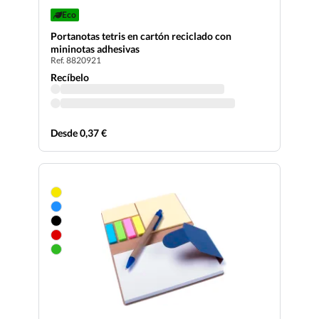
Eco
Portanotas tetris en cartón reciclado con
mininotas adhesivas
Ref. 8820921
Recíbelo
Desde 0,37 €