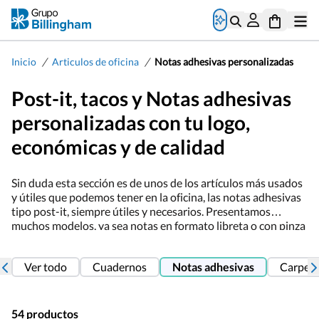
/
/
Inicio
Articulos de oficina
Notas adhesivas personalizadas
Post-it, tacos y Notas adhesivas
personalizadas con tu logo,
económicas y de calidad
Sin duda esta sección es de unos de los artículos más usados
y útiles que podemos tener en la oficina, las notas adhesivas
tipo post-it, siempre útiles y necesarios. Presentamos
muchos modelos, ya sea notas en formato libreta o con pinza
imantada súper práctica, el típico taco por supuesto, o
excelentes notas marcadores de libro, además como
Ver todo
Cuadernos
Notas adhesivas
Carpet
fabricantes los precios son económicos y podemos
personalizarlas con tu logo si lo deseas.
54 productos