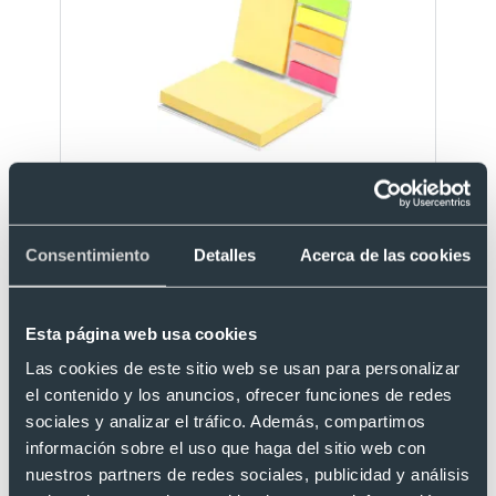
Eco
Set de cartón reciclado con notas adhesivas
grandes medianas y mininotas
Ref. 8822046
Consentimiento
Detalles
Acerca de las cookies
Recíbelo
Esta página web usa cookies
Desde 0,59 €
Las cookies de este sitio web se usan para personalizar
el contenido y los anuncios, ofrecer funciones de redes
sociales y analizar el tráfico. Además, compartimos
información sobre el uso que haga del sitio web con
nuestros partners de redes sociales, publicidad y análisis