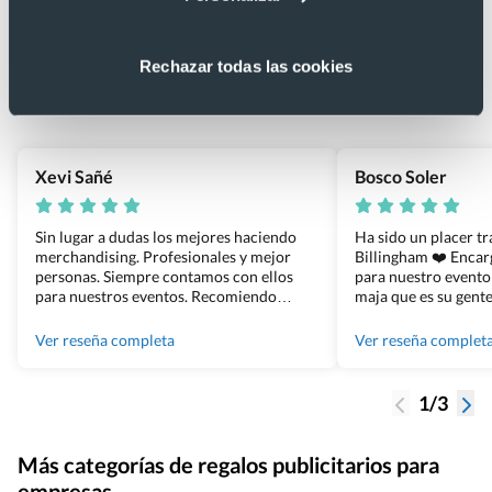
Lo que dicen nuestros clientes
4.9
Rechazar todas las cookies
Basado en 1440 reseñas de Google >
Xevi Sañé
Bosco Soler
Sin lugar a dudas los mejores haciendo
Ha sido un placer t
merchandising. Profesionales y mejor
Billingham ❤️ Enca
personas. Siempre contamos con ellos
para nuestro evento
para nuestros eventos. Recomiendo
maja que es su gente
Grupo Billingham sin dudar!
los productos cuand
100% recomendado
Ver reseña completa
Ver reseña complet
1/3
Más categorías de regalos publicitarios para
empresas