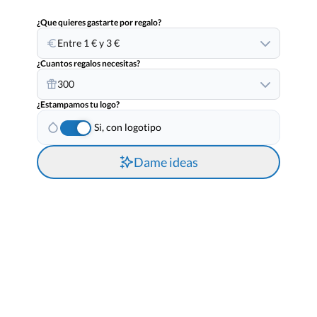
¿Que quieres gastarte por regalo?
Entre 1 € y 3 €
¿Cuantos regalos necesitas?
300
¿Estampamos tu logo?
Si, con logotipo
Dame ideas