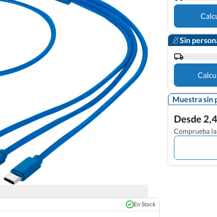
Calc
Sin person
Calcu
Muestra sin 
Desde 2,4
Comprueba la 
En Stock