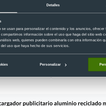
Detalles
s
b se usan para personalizar el contenido y los anuncios, ofrecer
s, compartimos información sobre el uso que haga del sitio web 
ador publicitario aluminio
Set cables cargadores personaliza
3 en 1
bambú y fibra de trigo
 análisis web, quienes pueden combinarla con otra información q
8
Ref. 8820292
r del uso que haya hecho de sus servicios.
Recíbelo
okies
Personalizar
Perm
 €
Desde 3,53 €
cargador publicitario aluminio reciclado 