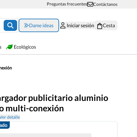
Preguntas frecuentes
Contáctanos
Dame ideas
Iniciar sesión
Cesta
s
Ecológicos
onexión
rgador publicitario aluminio
do multi-conexión
Ver detalle
zado