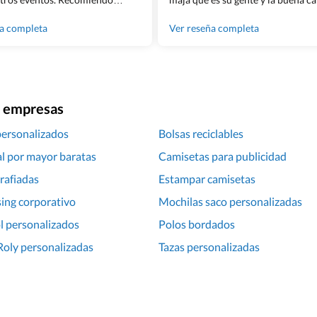
lingham sin dudar!
los productos cuando los recibim
100% recomendado!!
ña completa
Ver reseña completa
ra empresas
personalizados
Bolsas reciclables
l por mayor baratas
Camisetas para publicidad
grafiadas
Estampar camisetas
ing corporativo
Mochilas saco personalizadas
l personalizados
Polos bordados
Roly personalizadas
Tazas personalizadas