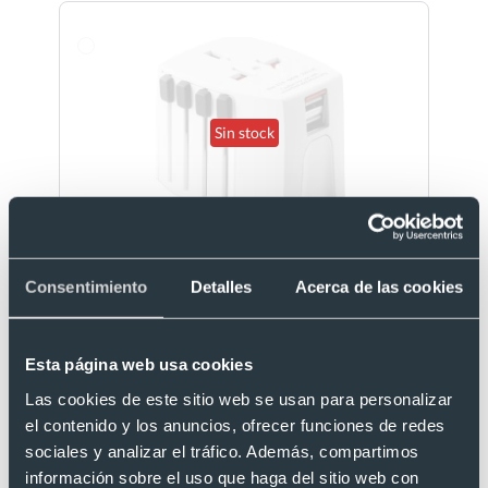
Sin stock
Adaptador de viaje de 2 polos con 2 puertos USB
Ref. 69324
Consentimiento
Detalles
Acerca de las cookies
Esta página web usa cookies
Las cookies de este sitio web se usan para personalizar
el contenido y los anuncios, ofrecer funciones de redes
Desde 19,04 €
sociales y analizar el tráfico. Además, compartimos
información sobre el uso que haga del sitio web con