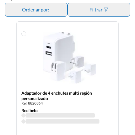
permitirá llevarlo hasta en las maletas personalizadas y
bolsas de viaje económicas
más pequeñas. Estos
Ordenar por:
Filtrar
adaptadores de viaje personalizados
son el
regalo
publicitario económico
ideal para eventos relacionados con
el sector del turismo
o como
artículo de merchandising
para
agencias de viaje y cadenas de hoteles. Si quieres saber cómo
podemos estampar tu logotipo o marca en estos artículos,
contacta con nosotros y solucionaremos tus dudas.
Adaptador de 4 enchufes multi región
personalizado
Ref. 8820364
Recíbelo