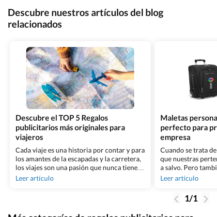
Descubre nuestros artículos del blog
relacionados
Descubre el TOP 5 Regalos
Maletas personal
publicitarios más originales para
perfecto para p
viajeros
empresa
Cada viaje es una historia por contar y para
Cuando se trata de
los amantes de la escapadas y la carretera,
que nuestras perte
los viajes son una pasión que nunca tiene
a salvo. Pero tamb
fin. Cuando se trata de ideas de regalos
de mostrar tu esti
Leer artículo
Leer artículo
para viajeros, la originalidad y la utilidad
marca. En este art
son clave. En Grupo Billingham, somos
todo lo que debes 
1/1
conscientes de la importancia de dejar una
personalizadas par
huella duradera [&hellip;]
conseguir buenos 