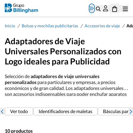
/
/
/
Inicio
Bolsas y mochilas publicitarias
Accesorios de viaje
Ada
Adaptadores de Viaje
Universales Personalizados con
Logo ideales para Publicidad
Selección de
adaptadores de viaje universales
personalizados
para particulares y empresas, a precios
económicos y de gran calidad. Los adaptadores universales
son accesorios indispensables para poder enchufar aparatos
electrónicos sin importar el tipo de toma de corriente del
país en el que te encuentres. Disponemos de
adaptadores
Ver todo
Identificadores de maletas
Básculas para 
universales para enchufes multi-región
(USA, Australia,
Asia, Europa, Reino Unido y Nueva Zelanda) fabricados
según la normativa de seguridad requerida, con varios
colores disponibles y con un formato compacto que te
10 productos