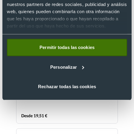
nuestros partners de redes sociales, publicidad y análisis
web, quienes pueden combinarla con otra información
que les haya proporcionado o que hayan recopilado a
partir del uso que haya hecho de sus servicios.
Sin stock
Permitir todas las cookies
Personalizar
Adaptador cargador de viaje de 3 polos con toma
de tierra
Ref. 69322
Rechazar todas las cookies
Desde 19,51 €