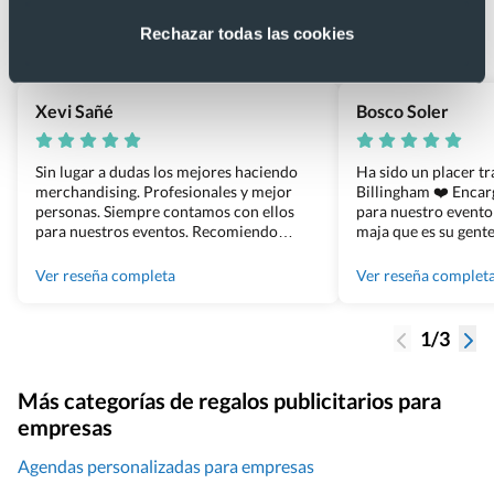
Basado en 1440 reseñas de Google >
Rechazar todas las cookies
Xevi Sañé
Bosco Soler
Sin lugar a dudas los mejores haciendo
Ha sido un placer t
merchandising. Profesionales y mejor
Billingham ❤️ Enca
personas. Siempre contamos con ellos
para nuestro evento
para nuestros eventos. Recomiendo
maja que es su gente
Grupo Billingham sin dudar!
los productos cuand
100% recomendado
Ver reseña completa
Ver reseña complet
1/3
Más categorías de regalos publicitarios para
empresas
Agendas personalizadas para empresas