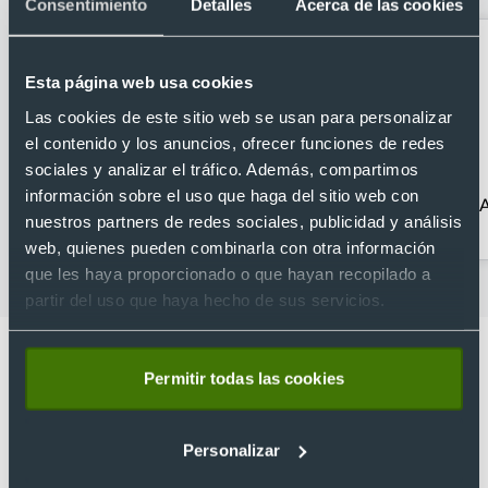
Consentimiento
Detalles
Acerca de las cookies
Esta página web usa cookies
Las cookies de este sitio web se usan para personalizar
el contenido y los anuncios, ofrecer funciones de redes
sociales y analizar el tráfico. Además, compartimos
información sobre el uso que haga del sitio web con
Accesorios Tablet
Gadgets para PC
A
nuestros partners de redes sociales, publicidad y análisis
web, quienes pueden combinarla con otra información
que les haya proporcionado o que hayan recopilado a
partir del uso que haya hecho de sus servicios.
Permitir todas las cookies
Lo que dicen nuestros clientes
Personalizar
4.9