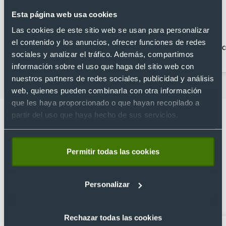
Esta página web usa cookies
Las cookies de este sitio web se usan para personalizar
el contenido y los anuncios, ofrecer funciones de redes
Accesorios móvil
Gadgets para PC
Ac
sociales y analizar el tráfico. Además, compartimos
información sobre el uso que haga del sitio web con
nuestros partners de redes sociales, publicidad y análisis
web, quienes pueden combinarla con otra información
que les haya proporcionado o que hayan recopilado a
partir del uso que haya hecho de sus servicios.
Permitir todas las cookies
Lo que dicen nuestros clientes
4.9
Personalizar
Basado en 1440 reseñas de Google >
Rechazar todas las cookies