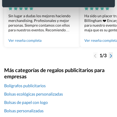
Xevi Sañé
Bosco Soler
Sin lugar a dudas los mejores haciendo
Ha sido un placer t
merchandising. Profesionales y mejor
Billingham ❤️ Enca
personas. Siempre contamos con ellos
para nuestro evento
para nuestros eventos. Recomiendo
maja que es su gente
Grupo Billingham sin dudar!
los productos cuand
100% recomendado
Ver reseña completa
Ver reseña complet
1/3
Más categorías de regalos publicitarios para
empresas
Bolígrafos publicitarios
Bolsas ecológicas personalizadas
Bolsas de papel con logo
Bolsas personalizadas