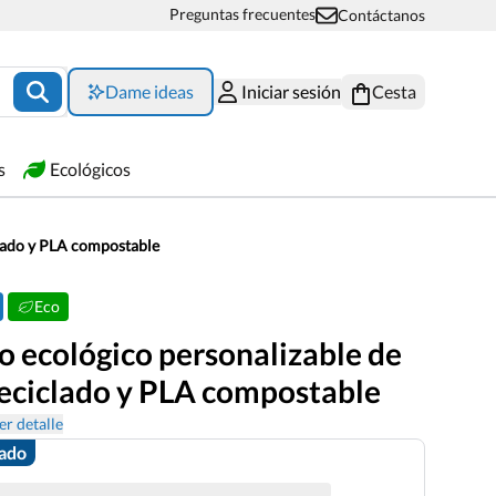
Preguntas frecuentes
Contáctanos
Dame ideas
Iniciar sesión
Cesta
s
Ecológicos
clado y PLA compostable
Eco
o ecológico personalizable de
reciclado y PLA compostable
er detalle
zado