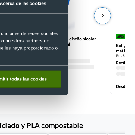
Acerca de las cookies
+1
 funciones de redes sociales
Eco
Bolígrafo aluminio con diseño bicolor
con nuestros partners de
metalizado en tinta azul
Bolígrafo
ue les haya proporcionado o
Ref. 885418
metálicos
Ref. 88661
Recíbelo
Recíbelo
itir todas las cookies
Desde 0,15 €
Desde 0,1
ciclado y PLA compostable