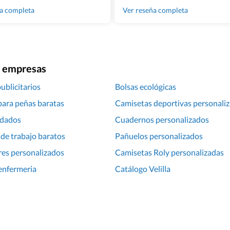
100% recomendado!!
ña completa
Ver reseña completa
ra empresas
ublicitarios
Bolsas ecológicas
para peñas baratas
Camisetas deportivas personali
rdados
Cuadernos personalizados
de trabajo baratos
Pañuelos personalizados
es personalizados
Camisetas Roly personalizadas
enfermeria
Catálogo Velilla