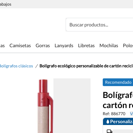
rabajos
Buscar productos...
las
Camisetas
Gorras
Lanyards
Libretas
Mochilas
Polo
/
Bolígrafos clásicos
Bolígrafo ecológico personalizable de cartón reci
Recomendado
Bolígraf
cartón 
Ref: 886770
V
Personali