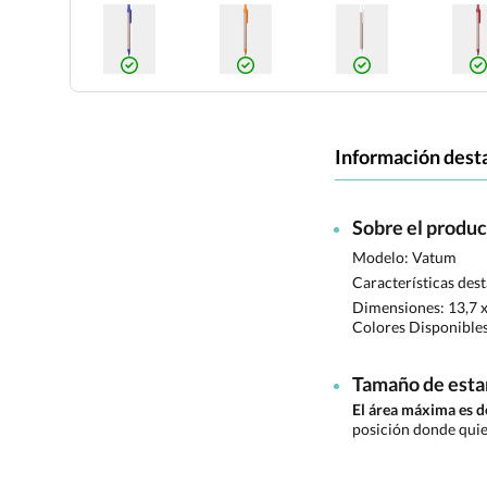
Información dest
Sobre el produ
Modelo: Vatum
Características des
Dimensiones:
13,7 
Colores Disponible
Tamaño de est
El área máxima es 
posición donde quie