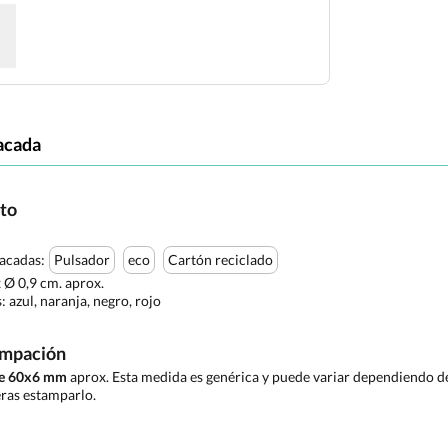
acada
cto
tacadas:
Pulsador
eco
Cartón reciclado
x Ø 0,9 cm. aprox.
s:
azul, naranja, negro, rojo
ampación
de 60x6 mm
aprox. Esta medida es genérica y puede variar dependiendo de 
ras estamparlo.