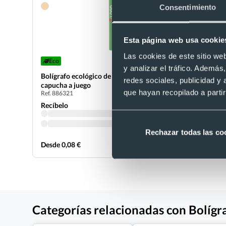
Consentimiento
Esta página web usa cookie
Las cookies de este sitio we
Eco
Bolígrafo 
y analizar el tráfico. Ademá
Ref. B3460
Bolígrafo ecológico de cartón reciclado y
redes sociales, publicidad y
capucha a juego
Recíbelo
que hayan recopilado a parti
Ref. 886321
Recíbelo
Rechazar todas las co
Desde 0,08 €
Desde 0,22
Categorías relacionadas con Bolígr