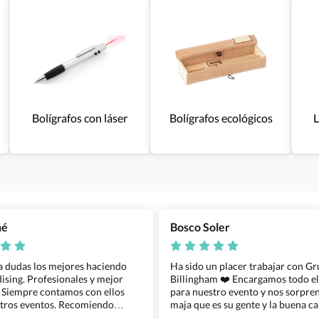
Bolígrafos con láser
Bolígrafos ecológicos
L
ñé
Bosco Soler
 a dudas los mejores haciendo
Ha sido un placer trabajar con G
sing. Profesionales y mejor
Billingham ❤️ Encargamos todo e
 Siempre contamos con ellos
para nuestro evento y nos sorpren
tros eventos. Recomiendo
maja que es su gente y la buena ca
lingham sin dudar!
los productos cuando los recibim