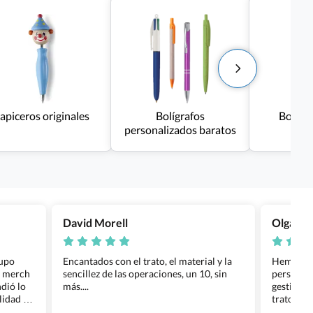
apiceros originales
Bolígrafos
Bolígra
personalizados baratos
David Morell
Olga Na
rupo
Encantados con el trato, el material y la
Hemos rea
l merch
sencillez de las operaciones, un 10, sin
personali
dió lo
más....
gestión ha
lidad de
trato per
os.
quedara p