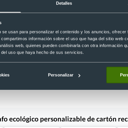
Detalles
s
b se usan para personalizar el contenido y los anuncios, ofrecer
- 20 %
style personalizado BIC
s, compartimos información sobre el uso que haga del sitio web 
001610
Bolígrafo de plastico tinta azul
 análisis web, quienes pueden combinarla con otra información q
Ref. 883523
r del uso que haya hecho de sus servicios.
Recíbelo
okies
Personalizar
Perm
 €
Desde 0,05 €
afo ecológico personalizable de cartón re