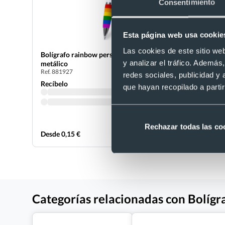
Consentimiento
Esta página web usa cookie
Las cookies de este sitio we
Bolígrafo rainbow personalizado con clip
Bolígrafo 
y analizar el tráfico. Ademá
metálico
aluminio c
Ref. 881927
Ref. 882140
redes sociales, publicidad y
Recíbelo
Recíbelo
que hayan recopilado a parti
Rechazar todas las co
Desde 0,15 €
Desde 0,20
Categorías relacionadas con Bolígr