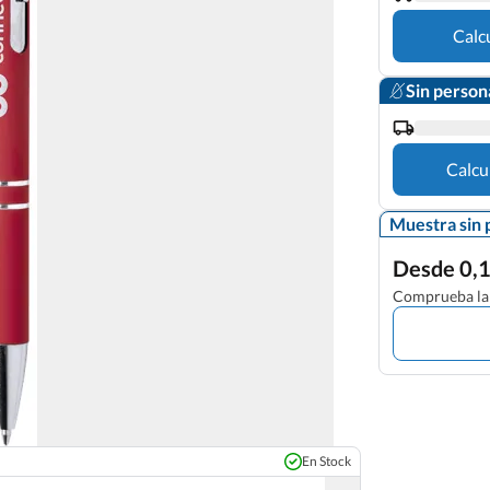
Calc
Sin person
Calcu
Muestra sin 
Desde 0,1
Comprueba la 
En Stock