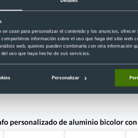
Detalles
s
b se usan para personalizar el contenido y los anuncios, ofrecer
personalizado cuerpo y clip
Bolígrafo aluminio con tacto gom
s, compartimos información sobre el uso que haga del sitio web 
on tacto goma y carga jumbo
bicolor marcaje láser
7
Ref. 886368
 análisis web, quienes pueden combinarla con otra información q
Recíbelo
r del uso que haya hecho de sus servicios.
okies
Personalizar
Perm
 €
Desde 0,19 €
afo personalizado de aluminio bicolor con