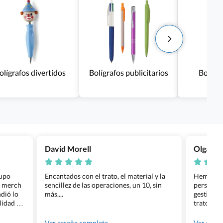
olígrafos divertidos
Bolígrafos publicitarios
Bolígra
David Morell
Olga Na
rupo
Encantados con el trato, el material y la
Hemos rea
l merch
sencillez de las operaciones, un 10, sin
personali
dió lo
más....
gestión ha
lidad de
trato per
os.
quedara p
gente tan
Ver reseña completa
Ver rese