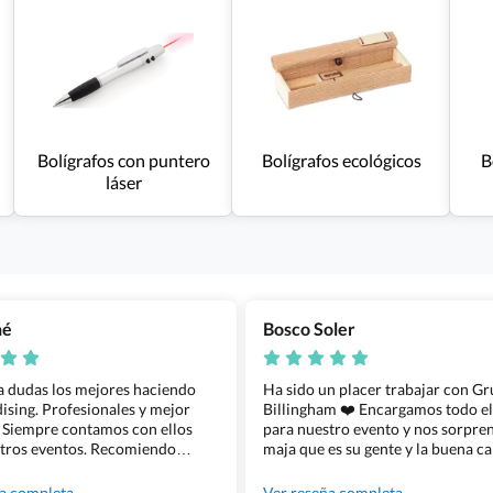
Bolígrafos con puntero
Bolígrafos ecológicos
B
láser
ñé
Bosco Soler
 a dudas los mejores haciendo
Ha sido un placer trabajar con G
sing. Profesionales y mejor
Billingham ❤️ Encargamos todo e
 Siempre contamos con ellos
para nuestro evento y nos sorpren
tros eventos. Recomiendo
maja que es su gente y la buena ca
lingham sin dudar!
los productos cuando los recibim
100% recomendado!!
ña completa
Ver reseña completa