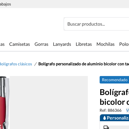
rabajos
Buscar productos...
las
Camisetas
Gorras
Lanyards
Libretas
Mochilas
Polo
/
Bolígrafos clásicos
Bolígrafo personalizado de aluminio bicolor con t
Recomendado
Bolígra
bicolor
Ref: 886366
V
Personali