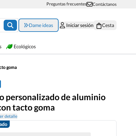
Preguntas frecuentes
Contáctanos
Dame ideas
Iniciar sesión
Cesta
s
Ecológicos
acto goma
fo personalizado de aluminio
 con tacto goma
er detalle
zado