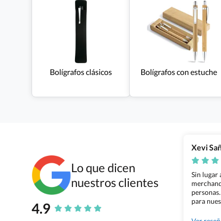
Bolígrafos clásicos
Bolígrafos con estuche
Xevi Sa
Lo que dicen
Sin lugar
nuestros clientes
merchandi
personas.
para nues
4.9
Grupo Bil
Ver rese