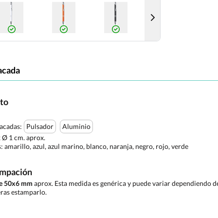
acada
cto
tacadas:
Pulsador
Aluminio
x Ø 1 cm. aprox.
s:
amarillo, azul, azul marino, blanco, naranja, negro, rojo, verde
ampación
de 50x6 mm
aprox. Esta medida es genérica y puede variar dependiendo de 
ras estamparlo.