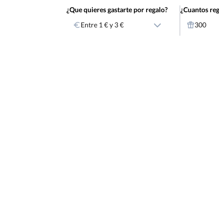
¿Que quieres gastarte por regalo?
¿Cuantos reg
Entre 1 € y 3 €
300