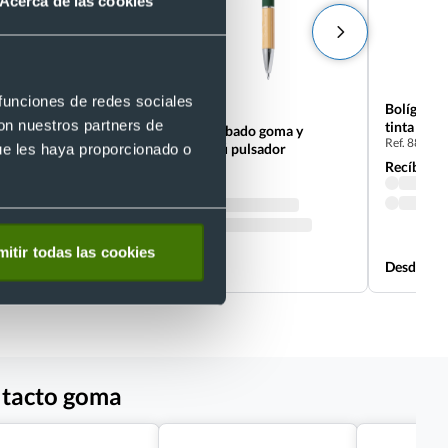
Acerca de las cookies
 funciones de redes sociales
Eco
a mate
Bolígrafo
con nuestros partners de
tinta negr
Bolígrafo aluminio acabado goma y
Ref. 88224
ue les haya proporcionado o
empuñadora de bambú pulsador
Ref. 8820148
Recíbelo
Recíbelo
itir todas las cookies
Desde 0,21 €
Desde 0,1
 tacto goma