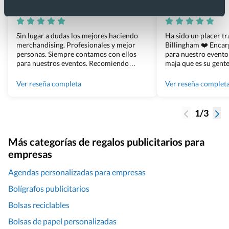
Xevi Sañé
Bosco Soler
Sin lugar a dudas los mejores haciendo
Ha sido un placer t
merchandising. Profesionales y mejor
Billingham ❤️ Enca
personas. Siempre contamos con ellos
para nuestro evento
para nuestros eventos. Recomiendo
maja que es su gente
Grupo Billingham sin dudar!
los productos cuand
100% recomendado
Ver reseña completa
Ver reseña complet
1/3
Más categorías de regalos publicitarios para
empresas
Agendas personalizadas para empresas
Bolígrafos publicitarios
Bolsas reciclables
Bolsas de papel personalizadas