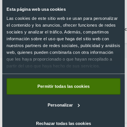
Esta página web usa cookies
Las cookies de este sitio web se usan para personalizar
el contenido y los anuncios, ofrecer funciones de redes
Acc. Para móvil y tablet
Accesorios para PC
Ac
sociales y analizar el tráfico. Además, compartimos
información sobre el uso que haga del sitio web con
nuestros partners de redes sociales, publicidad y análisis
web, quienes pueden combinarla con otra información
que les haya proporcionado o que hayan recopilado a
partir del uso que haya hecho de sus servicios.
Permitir todas las cookies
Lo que dicen nuestros clientes
4.9
Personalizar
Basado en 1440 reseñas de Google >
Rechazar todas las cookies