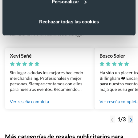
Personalizar
Lo que dicen nuestros clientes
4.9
Rechazar todas las cookies
Basado en 1440 reseñas de Google >
Xevi Sañé
Bosco Soler
Sin lugar a dudas los mejores haciendo
Ha sido un placer t
merchandising. Profesionales y mejor
Billingham ❤️ Enca
personas. Siempre contamos con ellos
para nuestro evento
para nuestros eventos. Recomiendo
maja que es su gente
Grupo Billingham sin dudar!
los productos cuand
100% recomendado
Ver reseña completa
Ver reseña complet
1/3
Más categorías de regalos publicitarios para