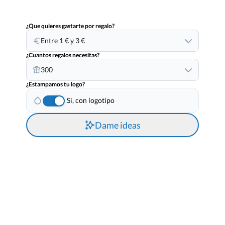
¿Que quieres gastarte por regalo?
Entre 1 € y 3 €
¿Cuantos regalos necesitas?
300
¿Estampamos tu logo?
Si, con logotipo
Dame ideas