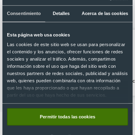
Categorías relacionadas con
Auriculares inalámbricos eco con
Consentimiento
Detalles
Acerca de las cookies
carcasa en caña de trigo
Esta página web usa cookies
Las cookies de este sitio web se usan para personalizar
el contenido y los anuncios, ofrecer funciones de redes
sociales y analizar el tráfico. Además, compartimos
información sobre el uso que haga del sitio web con
nuestros partners de redes sociales, publicidad y análisis
Accesorios móvil
Accesorios para PC
Ac
web, quienes pueden combinarla con otra información
que les haya proporcionado o que hayan recopilado a
partir del uso que haya hecho de sus servicios.
Permitir todas las cookies