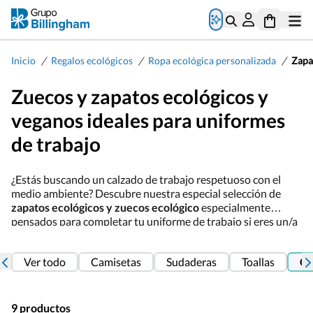
/
/
/
Inicio
Regalos ecológicos
Ropa ecológica personalizada
Zapa
Zuecos y zapatos ecológicos y
veganos ideales para uniformes
de trabajo
¿Estás buscando un calzado de trabajo respetuoso con el
medio ambiente? Descubre nuestra especial selección de
zapatos ecológicos y zuecos ecológico
especialmente
pensados para completar tu uniforme de trabajo si eres un/a
profesional sanitario en hospitales o clínicas, industria
alimentaria o si te dedicas a la hostelería o restauración.
Ver todo
Camisetas
Sudaderas
Toallas
Ca
Nuestros
zuecos y zapatos eco-amigables cuentan con la
certificación STANDAR 100 by OEKO-TEX®
, la etiqueta
ecológica líder para productos textiles, este certificado
además garantiza que el calzado ha sido fabricado con
9 productos