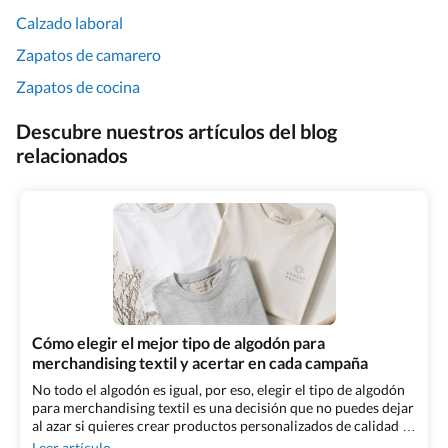
Calzado laboral
Zapatos de camarero
Zapatos de cocina
Descubre nuestros artículos del blog
relacionados
Cómo elegir el mejor tipo de algodón para
merchandising textil y acertar en cada campaña
No todo el algodón es igual, por eso, elegir el tipo de algodón
para merchandising textil es una decisión que no puedes dejar
al azar si quieres crear productos personalizados de calidad y
acordes con el mensaje que quieres transmitir. Además, es una
Leer artículo