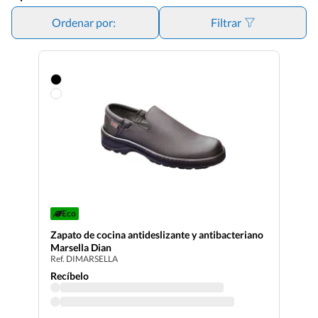
textiles libres de sustancias nocivas. Además de estos,
vendemos
zapatos veganos libres de componentes de
Ordenar por:
Filtrar
origen animal
. Disponemos de calzado ecológico en varios
modelos, colores y con funcionalidades como suela anti-
bacterias y ultra-ligera, puntera de seguridad,
antideslizantes, transpirables; todos ellos disponibles en
varios colores y diseños.
Eco
Zapato de cocina antideslizante y antibacteriano
Marsella Dian
Ref. DIMARSELLA
Recíbelo