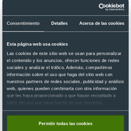
Consentimiento
Detalles
Acerca de las cookies
Esta página web usa cookies
Las cookies de este sitio web se usan para personalizar
el contenido y los anuncios, ofrecer funciones de redes
sociales y analizar el tráfico. Además, compartimos
Eco
información sobre el uso que haga del sitio web con
Zueco ecológico ultraligero de EVA y
nuestros partners de redes sociales, publicidad y análisis
antibacteriano Mar Dian
Ref. DIMAR
web, quienes pueden combinarla con otra información
Recíbelo
que les haya proporcionado o que hayan recopilado a
partir del uso que haya hecho de sus servicios.
Desde 31,51 €
Permitir todas las cookies