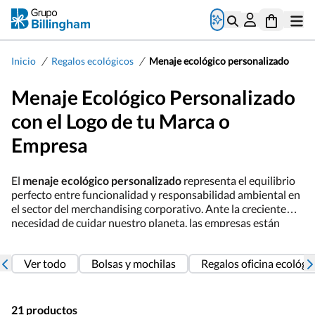
/
/
Inicio
Regalos ecológicos
Menaje ecológico personalizado
Menaje Ecológico Personalizado
con el Logo de tu Marca o
Empresa
El
menaje ecológico personalizado
representa el equilibrio
perfecto entre funcionalidad y responsabilidad ambiental en
el sector del merchandising corporativo. Ante la creciente
necesidad de cuidar nuestro planeta, las empresas están
transformando su identidad visual a través de
utensilios
sostenibles
que demuestran un compromiso real con la
Ver todo
Bolsas y mochilas
Regalos oficina ecológi
economía circular. Desde sets de cubiertos de bambú hasta
fiambreras de materiales biodegradables, este tipo de
menaje permite sustituir los plásticos de un solo uso por
alternativas duraderas y reutilizables. Al integrar el logo de
21 productos