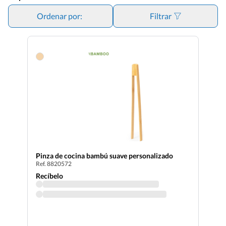
tu proyecto en estos artículos de uso cotidiano, no solo
ofreces un producto práctico y de alta calidad, sino que
Ordenar por:
Filtrar
posicionas tu marca como un referente en
conciencia
ecológica
. Apuesta por el menaje reutilizable y proyecta los
valores de tu empresa en cada detalle.
Pinza de cocina bambú suave personalizado
Ref. 8820572
Recíbelo