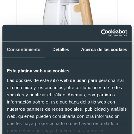
Eco
Consentimiento
Detalles
Acerca de las cookies
Taza mezcladora personalizada de cristal
borosilicato (400 ml)
Ref. 8821345
Esta página web usa cookies
Recíbelo
Las cookies de este sitio web se usan para personalizar
el contenido y los anuncios, ofrecer funciones de redes
sociales y analizar el tráfico. Además, compartimos
Desde 5,40 €
información sobre el uso que haga del sitio web con
nuestros partners de redes sociales, publicidad y análisis
web, quienes pueden combinarla con otra información
que les haya proporcionado o que hayan recopilado a
partir del uso que haya hecho de sus servicios.