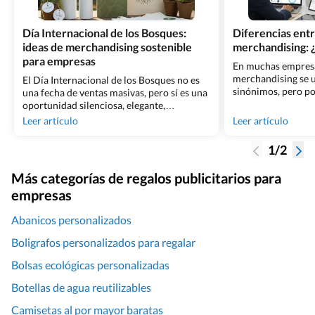
Día Internacional de los Bosques:
Diferencias ent
ideas de merchandising sostenible
merchandising: 
para empresas
En muchas empresa
merchandising se u
El Día Internacional de los Bosques no es
sinónimos, pero po
una fecha de ventas masivas, pero sí es una
claridad cuáles so
oportunidad silenciosa, elegante,
diferencias entre 
estratégica para reforzar tu compromiso
Leer artículo
Leer artículo
merchandising y c
con la sostenibilidad mediante regalos
estratégicamente. 
personalizados. SI quieres ser una empresa
1/2
tener esta distinci
que hace las cosas bien, tienes que
diluyendo los resul
entender que el merchandising no es solo
Más categorías de regalos publicitarios para
posible que, si no
entregar un detalle que lleve [&hellip;]
empresas
[&hellip;]
Abanicos personalizados
Boligrafos personalizados para regalar
Bolsas ecológicas personalizadas
Botellas de agua reutilizables
Camisetas al por mayor baratas