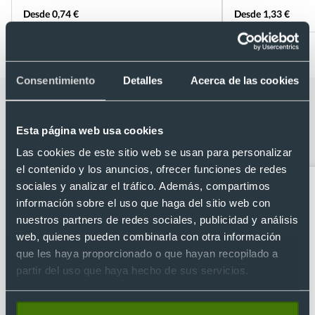
Desde 0,74 €
Desde 1,33 €
Consentimiento
Detalles
Acerca de las cookies
Categorías relacionadas con Taza de
cerámica impresa a todo color 360º
Esta página web usa cookies
(250 ml)
Las cookies de este sitio web se usan para personalizar
el contenido y los anuncios, ofrecer funciones de redes
sociales y analizar el tráfico. Además, compartimos
información sobre el uso que haga del sitio web con
nuestros partners de redes sociales, publicidad y análisis
web, quienes pueden combinarla con otra información
que les haya proporcionado o que hayan recopilado a
partir del uso que haya hecho de sus servicios.
Abridores
Artículos para la cocina
personalizados