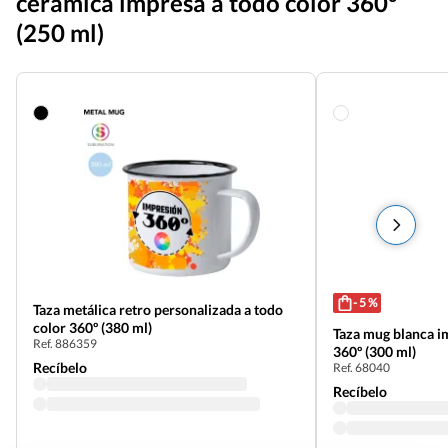
cerámica impresa a todo color 360º
(250 ml)
- 5 %
Taza metálica retro personalizada a todo
color 360º (380 ml)
Taza mug blanca i
Ref. 886359
360º (300 ml)
Recíbelo
Ref. 68040
Recíbelo